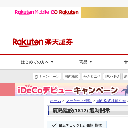
はじめての方へ
商品
®
キャンペーン
国内株式
かぶミニ
IPO・PO
米
ホーム
>
マーケット情報
>
国内株式株価検索
鹿島建設(1812) 適時開示
最近チェックした銘柄･指標