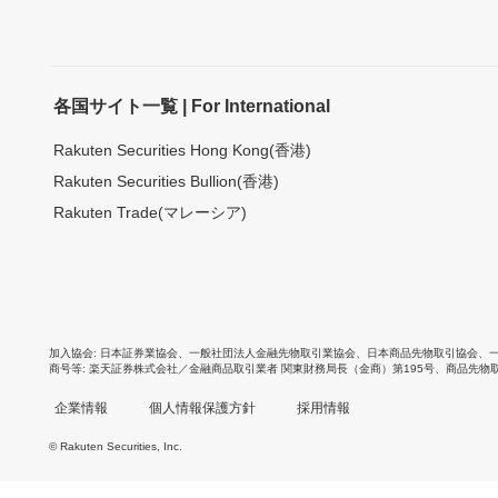
各国サイト一覧 | For International
Rakuten Securities Hong Kong(香港)
Rakuten Securities Bullion(香港)
Rakuten Trade(マレーシア)
加入協会
日本証券業協会
、
一般社団法人金融先物取引業協会
、
日本商品先物取引協会
、
商号等
楽天証券株式会社／金融商品取引業者 関東財務局長（金商）第195号、商品先物
企業情報
個人情報保護方針
採用情報
© Rakuten Securities, Inc.