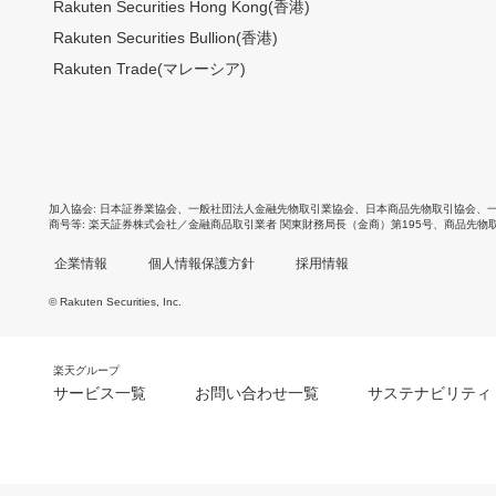
Rakuten Securities Hong Kong(香港)
Rakuten Securities Bullion(香港)
Rakuten Trade(マレーシア)
加入協会
日本証券業協会
、
一般社団法人金融先物取引業協会
、
日本商品先物取引協会
、
商号等
楽天証券株式会社／金融商品取引業者 関東財務局長（金商）第195号、商品先物
企業情報
個人情報保護方針
採用情報
© Rakuten Securities, Inc.
楽天グループ
サービス一覧
お問い合わせ一覧
サステナビリティ