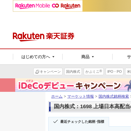
はじめての方へ
商品
®
キャンペーン
国内株式
かぶミニ
IPO・PO
米
ホーム
>
マーケット情報
>
国内株式銘柄検索
国内株式：1698 上場日本高配
最近チェックした銘柄･指標