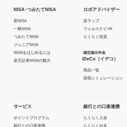
NISA･つみたてNISA
ロボアドバイザー
新NISA
楽ラップ
一般NISA
ウェルスナビ×R
つみたてNISA
らくらく投資
ジュニアNISA
NISAをはじめるには
確定拠出年金
iDeCo（イデコ）
楽天証券NISAの魅力
商品一覧
節税シミュレーション
サービス
銀行との口座連携
ポイントプログラム
らくらく入金
銀行との口座連携
らくらく出金