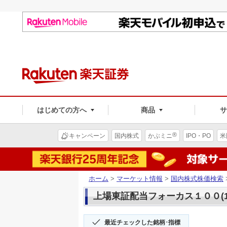
はじめての方へ
商品
®
キャンペーン
国内株式
かぶミニ
IPO・PO
米
ホーム
>
マーケット情報
>
国内株式株価検索
上場東証配当フォーカス１００(16
最近チェックした銘柄･指標