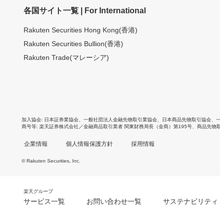
各国サイト一覧 | For International
Rakuten Securities Hong Kong(香港)
Rakuten Securities Bullion(香港)
Rakuten Trade(マレーシア)
加入協会
日本証券業協会
、
一般社団法人金融先物取引業協会
、
日本商品先物取引協会
、
商号等
楽天証券株式会社／金融商品取引業者 関東財務局長（金商）第195号、商品先物
企業情報
個人情報保護方針
採用情報
© Rakuten Securities, Inc.
楽天グループ
サービス一覧
お問い合わせ一覧
サステナビリティ