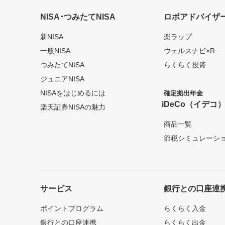
NISA･つみたてNISA
ロボアドバイザ
新NISA
楽ラップ
一般NISA
ウェルスナビ×R
つみたてNISA
らくらく投資
ジュニアNISA
NISAをはじめるには
確定拠出年金
iDeCo（イデコ
楽天証券NISAの魅力
商品一覧
節税シミュレーシ
サービス
銀行との口座連
ポイントプログラム
らくらく入金
銀行との口座連携
らくらく出金