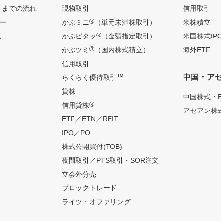
引までの流れ
現物取引
信用取引
®
ー
かぶミニ
（単元未満株取引）
米株積立
®
ん
かぶピタッ
（金額指定取引）
米国株式IP
®
かぶツミ
（国内株式積立）
海外ETF
信用取引
™
中国・ア
らくらく優待取引
貸株
中国株式・E
®
信用貸株
アセアン株式
ETF／ETN／REIT
IPO／PO
株式公開買付(TOB)
夜間取引／PTS取引・SOR注文
立会外分売
ブロックトレード
ライツ・オファリング