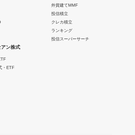
外貨建てMMF
投信積立
O
クレカ積立
ランキング
投信スーパーサーチ
セアン株式
TF
・ETF