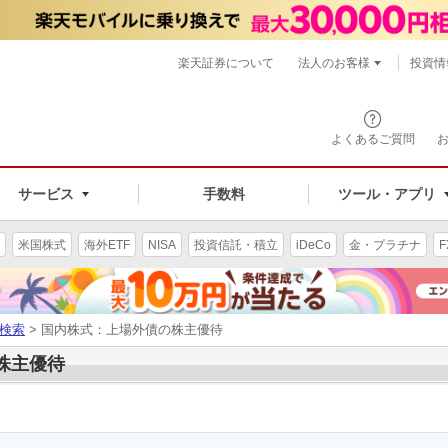
楽天証券について
法人のお客様
投資情
よくあるご質問
サービス
手数料
ツール・アプリ
米国株式
海外ETF
NISA
投資信託・積立
iDeCo
金・プラチナ
F
検索
> 国内株式：上場外債の株主優待
の株主優待