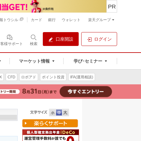
PR
報トウシル
カード
銀行
ウォレット
楽天グループ
口座開設
ログイン
お客様サポート
検索
マーケット情報
学び･セミナー
X
CFD
ロボアド
ポイント投資
IFA(運用相談)