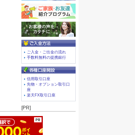
ご入金方法
ご入金・ご出金の流れ
手数料無料の提携銀行
信用取引口座
先物・オプション取引口
座
楽天FX取引口座
ージの先頭へ
[PR]