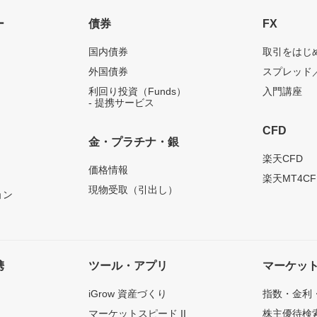
ー
債券
FX
国内債券
取引をはじ
外国債券
スプレッド
利回り投資（Funds）
入門講座
- 提携サービス
CFD
金・プラチナ・銀
）
楽天CFD
価格情報
楽天MT4CF
現物受取（引出し）
ョン
携
ツール・アプリ
マーケッ
iGrow 資産づくり
指数・金利
マーケットスピード II
株主優待検