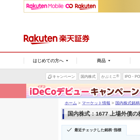
はじめての方へ
商品
®
キャンペーン
国内株式
かぶミニ
IPO・PO
ホーム
>
マーケット情報
>
国内株式銘柄
国内株式：1677 上場外債
最近チェックした銘柄･指標