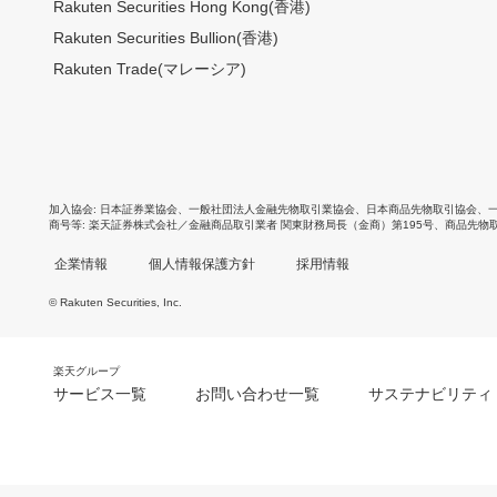
Rakuten Securities Hong Kong(香港)
Rakuten Securities Bullion(香港)
Rakuten Trade(マレーシア)
加入協会
日本証券業協会
、
一般社団法人金融先物取引業協会
、
日本商品先物取引協会
、
商号等
楽天証券株式会社／金融商品取引業者 関東財務局長（金商）第195号、商品先物
企業情報
個人情報保護方針
採用情報
© Rakuten Securities, Inc.
楽天グループ
サービス一覧
お問い合わせ一覧
サステナビリティ