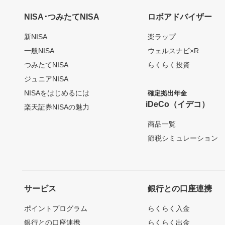
NISA･つみたてNISA
ロボアドバイザー
新NISA
楽ラップ
一般NISA
ウェルスナビ×R
つみたてNISA
らくらく投資
ジュニアNISA
NISAをはじめるには
確定拠出年金
iDeCo（イデコ）
楽天証券NISAの魅力
商品一覧
節税シミュレーション
サービス
銀行との口座連携
ポイントプログラム
らくらく入金
銀行との口座連携
らくらく出金