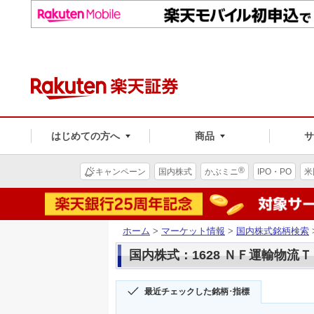
はじめての方へ
商品
®
キャンペーン
国内株式
かぶミニ
IPO・PO
米
ホーム
>
マーケット情報
>
国内株式銘柄検索
国内株式：1628 ＮＦ運輸物流
最近チェックした銘柄･指標