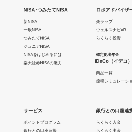
NISA･つみたてNISA
ロボアドバイザ
新NISA
楽ラップ
一般NISA
ウェルスナビ×R
つみたてNISA
らくらく投資
ジュニアNISA
NISAをはじめるには
確定拠出年金
iDeCo（イデコ
楽天証券NISAの魅力
商品一覧
節税シミュレーシ
サービス
銀行との口座連
ポイントプログラム
らくらく入金
銀行との口座連携
らくらく出金