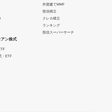
外貨建てMMF
投信積立
O
クレカ積立
ランキング
投信スーパーサーチ
セアン株式
TF
・ETF