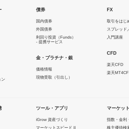
ー
債券
FX
国内債券
取引をはじ
外国債券
スプレッド
利回り投資（Funds）
入門講座
- 提携サービス
CFD
金・プラチナ・銀
）
楽天CFD
価格情報
楽天MT4CF
現物受取（引出し）
ョン
携
ツール・アプリ
マーケッ
iGrow 資産づくり
指数・金利
マーケットスピード II
株主優待検