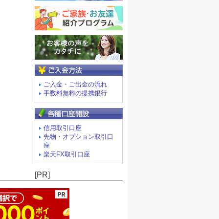
ご入金方法
ご入金・ご出金の流れ
手数料無料の提携銀行
信用取引口座
先物・オプション取引口
座
楽天FX取引口座
ージの先頭へ
[PR]