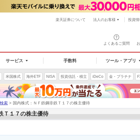
楽天証券について
法人のお客様
投資情
よくあるご質問
サービス
手数料
ツール・アプリ
米国株式
海外ETF
NISA
投資信託・積立
iDeCo
金・プラチナ
F
検索
> 国内株式：ＮＦ鉄鋼非鉄Ｔ１７の株主優待
非鉄Ｔ１７の株主優待