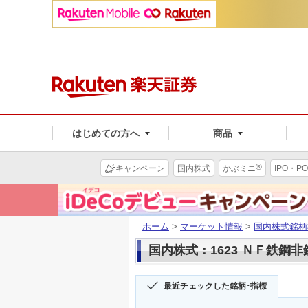
はじめての方へ
商品
®
キャンペーン
国内株式
かぶミニ
IPO・PO
ホーム
>
マーケット情報
>
国内株式銘柄
国内株式：1623 ＮＦ鉄鋼
最近チェックした銘柄･指標