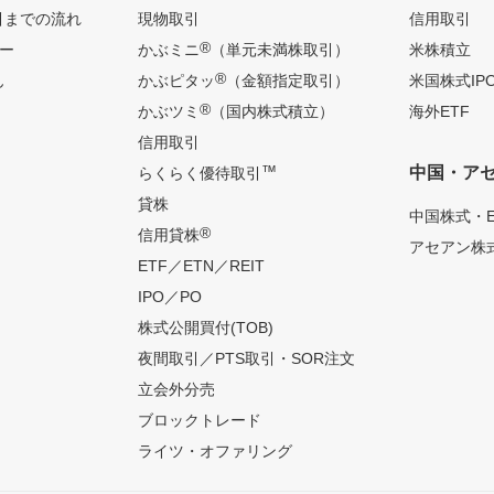
引までの流れ
現物取引
信用取引
®
ー
かぶミニ
（単元未満株取引）
米株積立
®
ん
かぶピタッ
（金額指定取引）
米国株式IP
®
かぶツミ
（国内株式積立）
海外ETF
信用取引
™
中国・ア
らくらく優待取引
貸株
中国株式・E
®
信用貸株
アセアン株式
ETF／ETN／REIT
IPO／PO
株式公開買付(TOB)
夜間取引／PTS取引・SOR注文
立会外分売
ブロックトレード
ライツ・オファリング