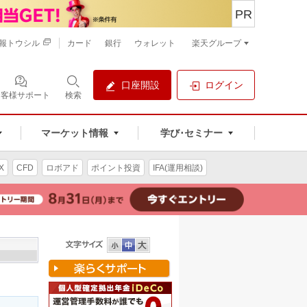
PR
報トウシル
カード
銀行
ウォレット
楽天グループ
口座開設
ログイン
お客様サポート
検索
マーケット情報
学び･セミナー
X
CFD
ロボアド
ポイント投資
IFA(運用相談)