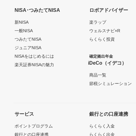
NISA･つみたてNISA
ロボアドバイザー
新NISA
楽ラップ
一般NISA
ウェルスナビ×R
つみたてNISA
らくらく投資
ジュニアNISA
NISAをはじめるには
確定拠出年金
iDeCo（イデコ）
楽天証券NISAの魅力
商品一覧
節税シミュレーション
サービス
銀行との口座連携
ポイントプログラム
らくらく入金
銀行との口座連携
らくらく出金