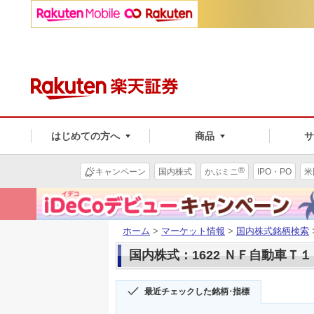
はじめての方へ
商品
®
キャンペーン
国内株式
かぶミニ
IPO・PO
米
ホーム
>
マーケット情報
>
国内株式銘柄検索
国内株式：1622 ＮＦ自動車Ｔ
最近チェックした銘柄･指標