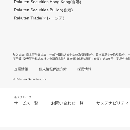
Rakuten Securities Hong Kong(香港)
Rakuten Securities Bullion(香港)
Rakuten Trade(マレーシア)
加入協会
日本証券業協会
、
一般社団法人金融先物取引業協会
、
日本商品先物取引協会
、
商号等
楽天証券株式会社／金融商品取引業者 関東財務局長（金商）第195号、商品先物
企業情報
個人情報保護方針
採用情報
© Rakuten Securities, Inc.
楽天グループ
サービス一覧
お問い合わせ一覧
サステナビリティ