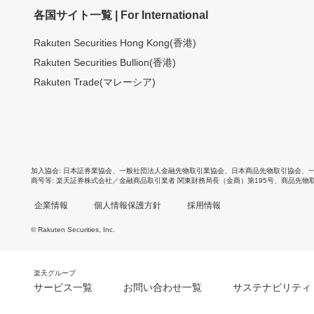
各国サイト一覧 | For International
Rakuten Securities Hong Kong(香港)
Rakuten Securities Bullion(香港)
Rakuten Trade(マレーシア)
加入協会
日本証券業協会
、
一般社団法人金融先物取引業協会
、
日本商品先物取引協会
、
商号等
楽天証券株式会社／金融商品取引業者 関東財務局長（金商）第195号、商品先物
企業情報
個人情報保護方針
採用情報
© Rakuten Securities, Inc.
楽天グループ
サービス一覧
お問い合わせ一覧
サステナビリティ