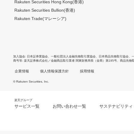
Rakuten Securities Hong Kong(香港)
Rakuten Securities Bullion(香港)
Rakuten Trade(マレーシア)
加入協会
日本証券業協会
、
一般社団法人金融先物取引業協会
、
日本商品先物取引協会
、
商号等
楽天証券株式会社／金融商品取引業者 関東財務局長（金商）第195号、商品先物
企業情報
個人情報保護方針
採用情報
© Rakuten Securities, Inc.
楽天グループ
サービス一覧
お問い合わせ一覧
サステナビリティ