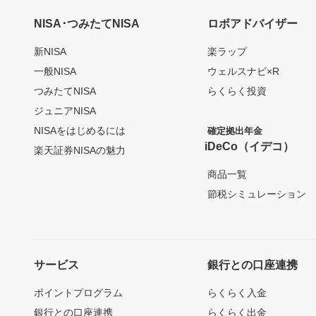
NISA･つみたてNISA
ロボアドバイザー
新NISA
楽ラップ
一般NISA
ウェルスナビ×R
つみたてNISA
らくらく投資
ジュニアNISA
NISAをはじめるには
確定拠出年金
iDeCo（イデコ）
楽天証券NISAの魅力
商品一覧
節税シミュレーション
サービス
銀行との口座連携
ポイントプログラム
らくらく入金
銀行との口座連携
らくらく出金