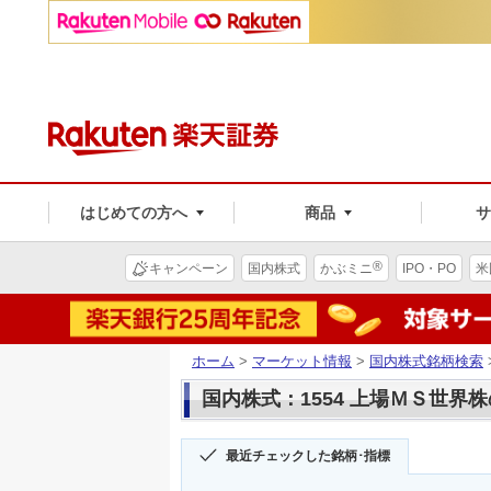
はじめての方へ
商品
®
キャンペーン
国内株式
かぶミニ
IPO・PO
米
ホーム
>
マーケット情報
>
国内株式銘柄検索
国内株式：1554 上場ＭＳ世界
最近チェックした銘柄･指標