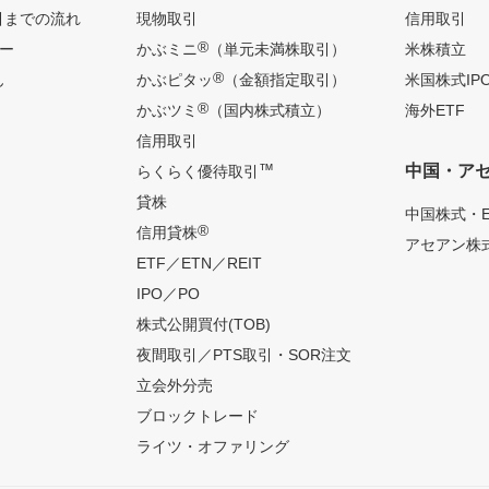
引までの流れ
現物取引
信用取引
®
ー
かぶミニ
（単元未満株取引）
米株積立
®
ん
かぶピタッ
（金額指定取引）
米国株式IP
®
かぶツミ
（国内株式積立）
海外ETF
信用取引
™
中国・ア
らくらく優待取引
貸株
中国株式・E
®
信用貸株
アセアン株式
ETF／ETN／REIT
IPO／PO
株式公開買付(TOB)
夜間取引／PTS取引・SOR注文
立会外分売
ブロックトレード
ライツ・オファリング