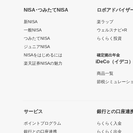
NISA･つみたてNISA
ロボアドバイザ
新NISA
楽ラップ
一般NISA
ウェルスナビ×R
つみたてNISA
らくらく投資
ジュニアNISA
NISAをはじめるには
確定拠出年金
iDeCo（イデコ
楽天証券NISAの魅力
商品一覧
節税シミュレーシ
サービス
銀行との口座連
ポイントプログラム
らくらく入金
銀行との口座連携
らくらく出金