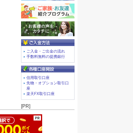
ご入金方法
ご入金・ご出金の流れ
手数料無料の提携銀行
信用取引口座
先物・オプション取引口
座
楽天FX取引口座
ージの先頭へ
[PR]