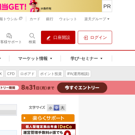
PR
報トウシル
カード
銀行
ウォレット
楽天グループ
口座開設
ログイン
お客様サポート
検索
マーケット情報
学び･セミナー
X
CFD
ロボアド
ポイント投資
IFA(運用相談)