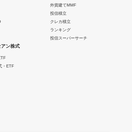
外貨建てMMF
投信積立
O
クレカ積立
ランキング
投信スーパーサーチ
セアン株式
TF
・ETF