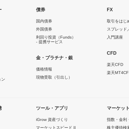
ー
債券
FX
国内債券
取引をはじ
外国債券
スプレッド
利回り投資（Funds）
入門講座
- 提携サービス
CFD
金・プラチナ・銀
）
楽天CFD
価格情報
楽天MT4CF
現物受取（引出し）
ョン
携
ツール・アプリ
マーケッ
iGrow 資産づくり
指数・金利
マーケットスピード II
株主優待検