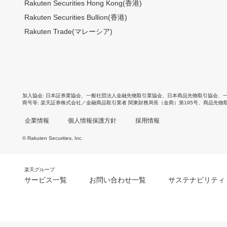
Rakuten Securities Hong Kong(香港)
Rakuten Securities Bullion(香港)
Rakuten Trade(マレーシア)
加入協会
日本証券業協会
、
一般社団法人金融先物取引業協会
、
日本商品先物取引協会
、
商号等
楽天証券株式会社／金融商品取引業者 関東財務局長（金商）第195号、商品先物
企業情報
個人情報保護方針
採用情報
© Rakuten Securities, Inc.
楽天グループ
サービス一覧
お問い合わせ一覧
サステナビリティ