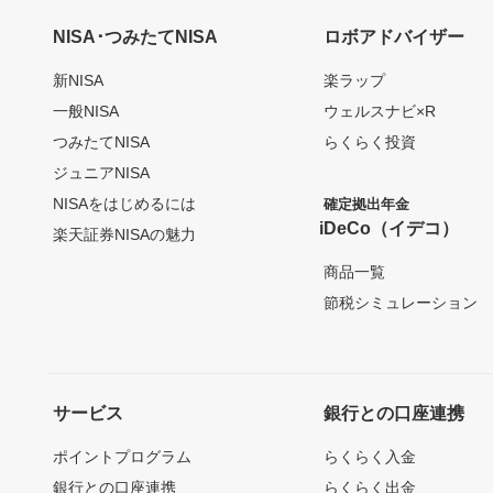
NISA･つみたてNISA
ロボアドバイザー
新NISA
楽ラップ
一般NISA
ウェルスナビ×R
つみたてNISA
らくらく投資
ジュニアNISA
NISAをはじめるには
確定拠出年金
iDeCo（イデコ）
楽天証券NISAの魅力
商品一覧
節税シミュレーション
サービス
銀行との口座連携
ポイントプログラム
らくらく入金
銀行との口座連携
らくらく出金