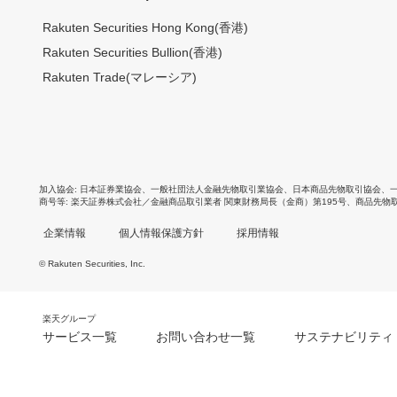
Rakuten Securities Hong Kong(香港)
Rakuten Securities Bullion(香港)
Rakuten Trade(マレーシア)
加入協会
日本証券業協会
、
一般社団法人金融先物取引業協会
、
日本商品先物取引協会
、
商号等
楽天証券株式会社／金融商品取引業者 関東財務局長（金商）第195号、商品先物
企業情報
個人情報保護方針
採用情報
© Rakuten Securities, Inc.
楽天グループ
サービス一覧
お問い合わせ一覧
サステナビリティ