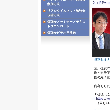
X（旧Twitt
参加方法
リアルタイムネット勉強会
視聴方法
勉強会／セミナー／テキス
トダウンロード
勉強会ビデオ再放送
※本セミナ
三井住友D
氏と楽天証
国の経済動
内容もりだ
▼視聴はこ
https://y
（同じU