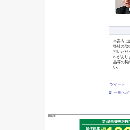
本案内に
弊社の取
担いただ
れがあり
品等の契
い。
ツイート
一覧へ戻
PR