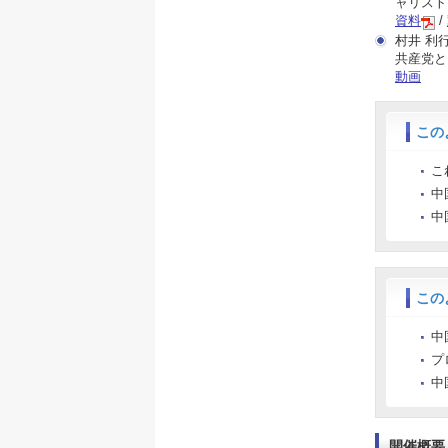
ャリスト
資料
/
村井 利
共産党と
動画
この
こ
中
中
この
中
プ
中
開催概要