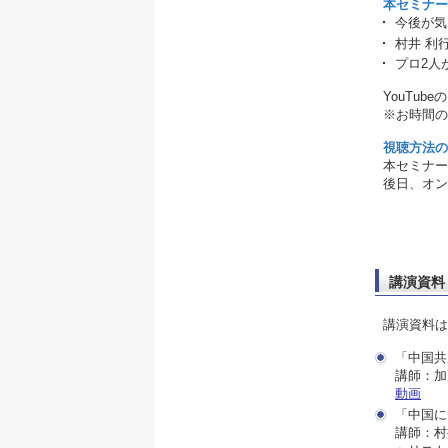
本セミナー
今後が気
村井 利
プロ2人
YouTu
※お時間の
視聴方法の
本セミナー
後日、オン
講演資料
講演資料は
「中国共
講師：加
動画
「中国に
講師：村