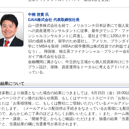
中桐 啓貴 氏
GAIA株式会社 代表取締役社長
山一證券株式会社を経て、メリルリンチ日本証券にて個人富
への資産運用コンサルタントに従事。最年少でシニア・ファ
ンシャルコンサルタントに昇進し、退社まで常に1200人中
10の成績を残す。留学のため退社し、アメリカ、ブランダ
学にてMBAを取得（MBAの留学費用は株式投資での利益で
なう）。 帰国後、独立系ファイナンシャル・プランナー会
ガイア株式会社を設立。
金融機関に属さない、中立的な立場から個人投資家向けにラ
プラン設計、保険、資産運用をトータルに考えるアドバイス
っている。
選結果について
者多数により抽選となった場合の結果につきましては、6月15日（金）18:00
ムページログイン後のお知らせ画面、もしくはマーケットスピードの「お知ら
または「お客様情報」に、もしくは弊社にご登録いただいているメールアドレ
いたします。 （メールアドレス配信停止手続きをなさっているお客様にも配
ので、あらかじめご了承のほどよろしくお願いいたします。）また、ホーム画
ミナー・講座」→「開催予定」からもご確認いただけます。抽選の結果「当選
すと、当選結果の欄に当選番号が表示されます。