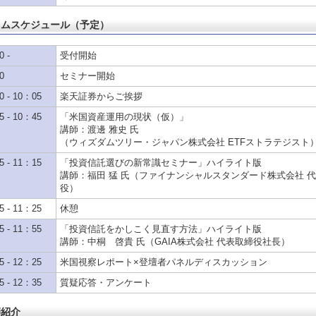
イムスケジュール（予定）
 -
受付開始
0
セミナー開始
0 - 10：05
楽天証券からご挨拶
5 - 10：45
「米国資産運用の現状（仮）」
講師：渡邊 雅史 氏
（ウィズダムツリー・ジャパン株式会社 ETFストラテジスト
5 - 11：15
「投資信託選びの新常識セミナー」ハイライト版
講師：福田 猛 氏（ファイナンシャルスタンダード株式会社 
役）
5 - 11：25
休憩
5 - 11：55
「投資信託をかしこく見直す方法」ハイライト版
講師：中桐 啓貴 氏（GAIA株式会社 代表取締役社長）
5 - 12：25
米国視察レポート×登壇者パネルディスカッション
5 - 12：35
質疑応答・アンケート
師紹介