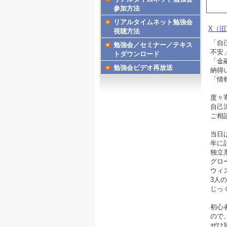
参加方法
リアルタイムネット勉強会
X（旧T
視聴方法
「自
勉強会／セミナー／テキス
不安
トダウンロード
「金
勉強会ビデオ再放送
納得
「情
度々
自己
ご相
当日
年に
独立
グロ
ウィ
3人
じっ
初心
ので
ぜひ