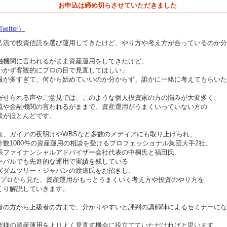
お申込は締め切らさせていただきました
witter）
己流で投資信託を選び運用してきたけど、やり方や考え方が合っているのか分
」
融機関に言われるがまま資産運用をしてきたけど、
いかず客観的にプロの目で見直してほしい」
報が多すぎて、何から始めていいのか分からず、誰かに一緒に考えてもらいた
寄せられる声やご意見では、このような個人投資家の方の悩みが大変多く、
流や金融機関の言われるがままで、資産運用がうまくいっていない方の
談がほとんどです。
は、ガイアの夜明けやWBSなど多数のメディアにも取り上げられ、
計数1000件の資産運用の相談を受けるプロフェッショナル集団大手2社、
系ファイナンシャルアドバイザー会社代表の中桐氏と福田氏、
ーバルでも先進的な運用で実績を残している
ズダムツリー・ジャパンの渡邊氏をお招きし、
のプロから見た、資産運用がもっとうまくいく考え方や投資のやり方を
くり解説していきます。
者の方から上級者の方まで、分かりやすいと評判の講師陣によるセミナーにな
、
皆様の資産運用をよりよく見直す機会に役立てていただければと思います。