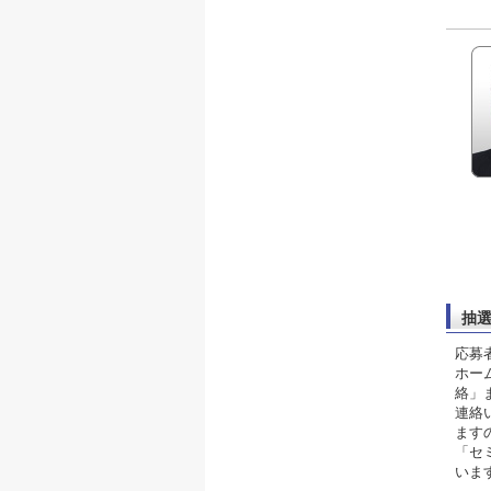
抽
応募
ホー
絡」
連絡
ます
「セ
いま