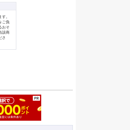
ます。
をご負
るおそ
当該商
ださ
ージの先頭へ