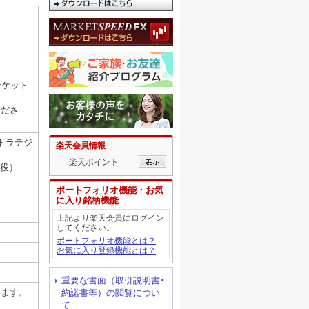
ンケット
くださ
トラテジ
楽天会員情報
楽天ポイント
締役）
ポートフォリオ機能・お気
に入り銘柄機能
上記より楽天会員にログイン
してください。
ポートフォリオ機能とは？
お気に入り登録機能とは？
重要な書面（取引説明書･
います。
約諾書等）の閲覧につい
て