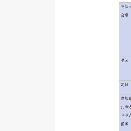
開催
会場
講師
定員
参加
お申
お申
備考