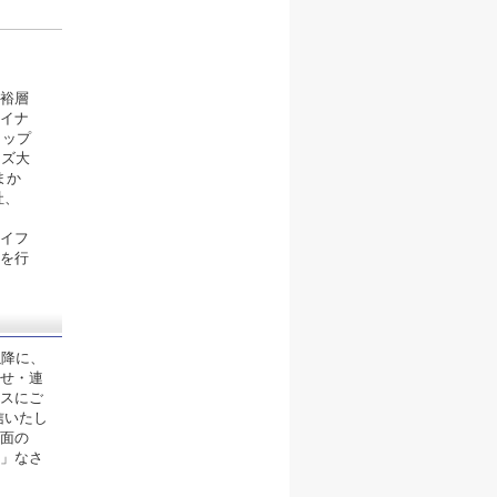
裕層
イナ
トップ
イズ大
まか
社、
イフ
を行
以降に、
せ・連
スにご
信いたし
面の
」なさ