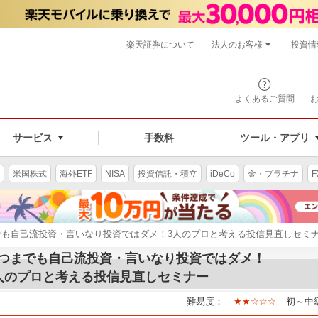
楽天証券について
法人のお客様
投資情
よくあるご質問
サービス
手数料
ツール・アプリ
米国株式
海外ETF
NISA
投資信託・積立
iDeCo
金・プラチナ
F
でも自己流投資・言いなり投資ではダメ！3人のプロと考える投信見直しセミ
つまでも自己流投資・言いなり投資ではダメ！
人のプロと考える投信見直しセミナー
難易度：
★★☆☆☆
初～中