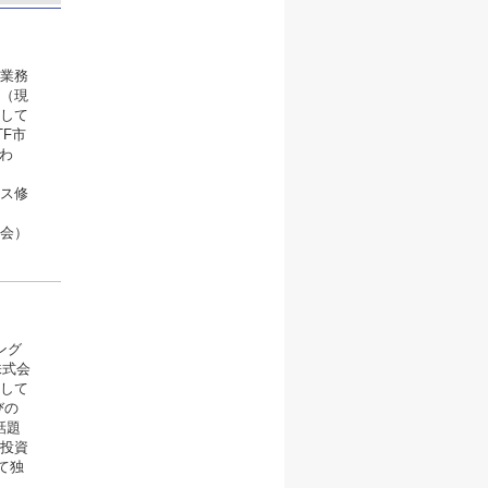
ト
業務
（現
して
F市
わ
ス修
会）
ング
株式会
して
びの
話題
投資
て独