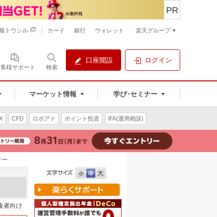
PR
報トウシル
カード
銀行
ウォレット
楽天グループ
口座開設
ログイン
お客様サポート
検索
マーケット情報
学び･セミナー
X
CFD
ロボアド
ポイント投資
IFA(運用相談)
ナー
級者向け