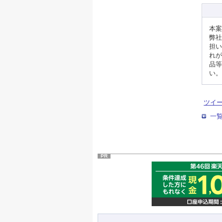
本案
弊社
担い
れが
品等
い。
ツイ
一
PR