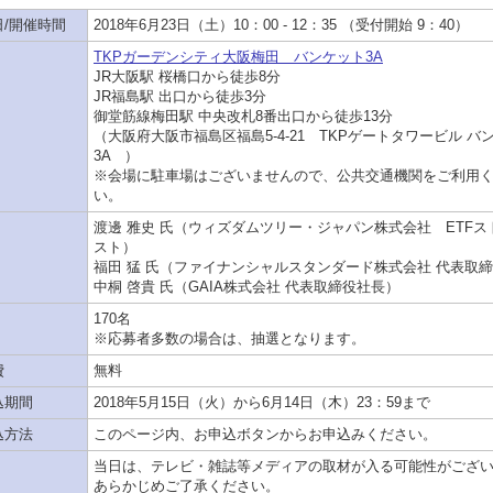
日/開催時間
2018年6月23日（土）10：00 - 12：35 （受付開始 9：40）
TKPガーデンシティ大阪梅田 バンケット3A
JR大阪駅 桜橋口から徒歩8分
JR福島駅 出口から徒歩3分
御堂筋線梅田駅 中央改札8番出口から徒歩13分
（大阪府大阪市福島区福島5-4-21 TKPゲートタワービル バ
3A ）
※会場に駐車場はございませんので、公共交通機関をご利用
い。
渡邊 雅史 氏（ウィズダムツリー・ジャパン株式会社 ETFス
スト）
福田 猛 氏（ファイナンシャルスタンダード株式会社 代表取
中桐 啓貴 氏（GAIA株式会社 代表取締役社長）
170名
※応募者多数の場合は、抽選となります。
費
無料
込期間
2018年5月15日（火）から6月14日（木）23：59まで
込方法
このページ内、お申込ボタンからお申込みください。
当日は、テレビ・雑誌等メディアの取材が入る可能性がござ
あらかじめご了承ください。