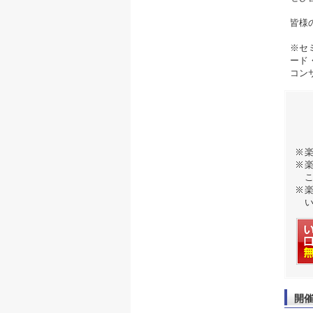
皆様
※セ
ード
コン
開