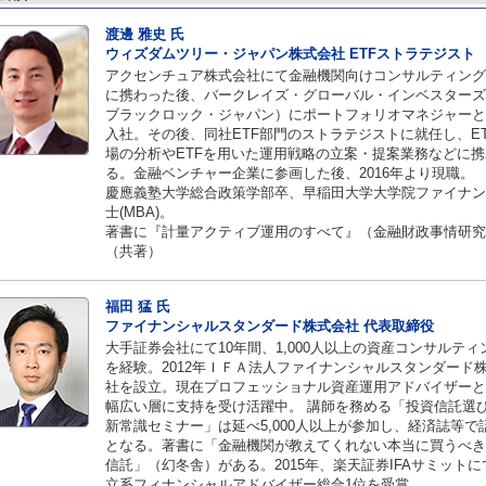
渡邊 雅史 氏
ウィズダムツリー・ジャパン株式会社 ETFストラテジス
アクセンチュア株式会社にて金融機関向けコンサルティング
に携わった後、バークレイズ・グローバル・インベスターズ
ブラックロック・ジャパン）にポートフォリオマネジャーと
入社。その後、同社ETF部門のストラテジストに就任し、ET
場の分析やETFを用いた運用戦略の立案・提案業務などに携
る。金融ベンチャー企業に参画した後、2016年より現職。
慶應義塾大学総合政策学部卒、早稲田大学大学院ファイナン
士(MBA)。
著書に『計量アクティブ運用のすべて』（金融財政事情研究
（共著）
福田 猛 氏
ファイナンシャルスタンダード株式会社 代表取締役
大手証券会社にて10年間、1,000人以上の資産コンサルティ
を経験。2012年ＩＦＡ法人ファイナンシャルスタンダード
社を設立。現在プロフェッショナル資産運用アドバイザーと
幅広い層に支持を受け活躍中。 講師を務める「投資信託選
新常識セミナー」は延べ5,000人以上が参加し、経済誌等で
となる。著書に「金融機関が教えてくれない本当に買うべき
信託」（幻冬舎）がある。2015年、楽天証券IFAサミットに
立系フィナンシャルアドバイザー総合1位を受賞。