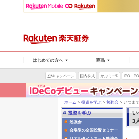
はじめての方へ
商品
®
キャンペーン
国内株式
かぶミニ
IPO・PO
ホーム
>
投資を学ぶ
>
勉強会
> いつま
い
投資を学ぶ
3
勉強会
会場型の全国投資セミナー
リアルタイムネット勉強会