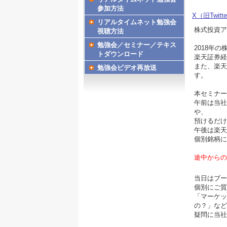
参加方法
X（旧Twitt
リアルタイムネット勉強会
株式投資ア
視聴方法
勉強会／セミナー／テキス
2018年
トダウンロード
楽天証券経
また、楽天
勉強会ビデオ再放送
す。
本セミナー
午前は当社
や、
預けるだけ
午後は楽天
個別銘柄に
途中からの
当日はブー
個別にご質
「マーケッ
の？」など
疑問に当社