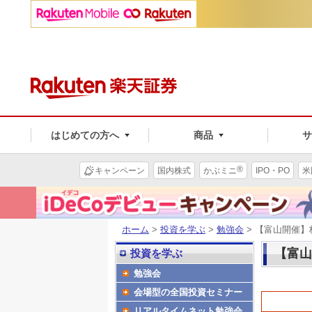
はじめての方へ
商品
®
キャンペーン
国内株式
かぶミニ
IPO・PO
米
ホーム
>
投資を学ぶ
>
勉強会
> 【富山開催
【富山
投資を学ぶ
勉強会
会場型の全国投資セミナー
リアルタイムネット勉強会