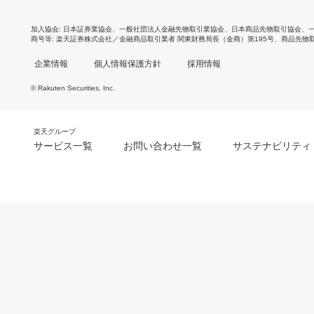
加入協会
日本証券業協会
、
一般社団法人金融先物取引業協会
、
日本商品先物取引協会
、
商号等
楽天証券株式会社／金融商品取引業者 関東財務局長（金商）第195号、商品先物
企業情報
個人情報保護方針
採用情報
© Rakuten Securities, Inc.
楽天グループ
サービス一覧
お問い合わせ一覧
サステナビリティ
m