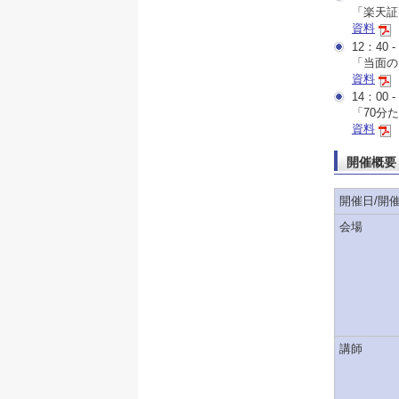
「楽天証
資料
12：40 -
「当面の
資料
14：00 -
「70分
資料
開催概要
開催日/開
会場
講師