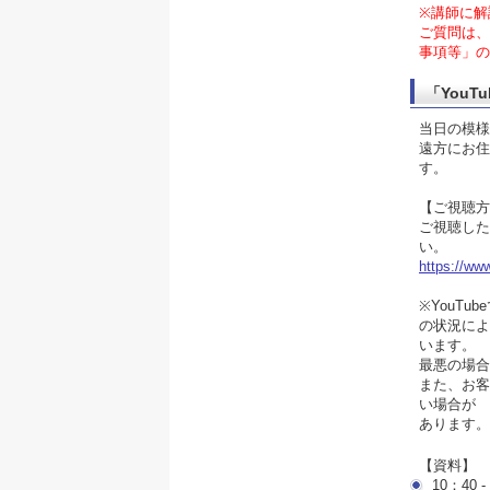
※講師に解
ご質問は、
事項等」の
「You
当日の模様
遠方にお住
す。
【ご視聴方
ご視聴した
い。
https://w
※YouT
の状況によ
います。
最悪の場合
また、お客
い場合が
あります。そ
【資料】
10：40 -