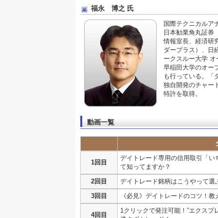
福永 博之 氏
国際テクニカルア
日本勧業角丸証券
情報室長、経済研究
ダープラス）、日
ークスルー大学 オ
早稲田大学のオー
も行っている。「
独自開発のチャート
特許を取得。
動画一覧
デイトレード専用の信用取引「い
1回目
て知ってますか？
2回目
デイトレード銘柄はこうやって選
3回目
《必見》デイトレードのコツ！教
1クリックで発注可能！”エクスプ
4回目