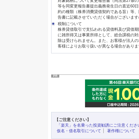
対象銘柄について変更報告書（同法第27条
等を同変更報告書提出義務発生日の直近60
約の種類（株券消費貸借契約である旨）等、
告書に記載させていただく場合がございます
税制について
株券貸借取引で支払われる貸借料及び貸借期
に雑所得又は事業所得として、総合課税の対
除は受けられません。また、お客様が法人の
客様によりお取り扱いが異なる場合がありま
PR
【ご注意ください】
「楽天」を名乗った投資勧誘にご注意くださ
仮名・借名取引について
著作権について