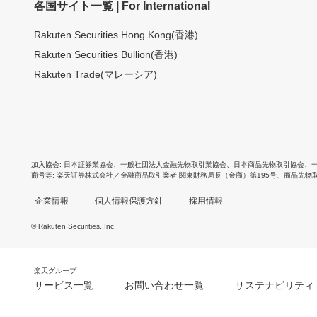
各国サイト一覧 | For International
Rakuten Securities Hong Kong(香港)
Rakuten Securities Bullion(香港)
Rakuten Trade(マレーシア)
加入協会
日本証券業協会
、
一般社団法人金融先物取引業協会
、
日本商品先物取引協会
、
商号等
楽天証券株式会社／金融商品取引業者 関東財務局長（金商）第195号、商品先物
企業情報
個人情報保護方針
採用情報
© Rakuten Securities, Inc.
楽天グループ
サービス一覧
お問い合わせ一覧
サステナビリティ