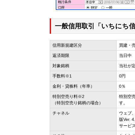
一般信用取引「いちにち
信用新規建区分
買建・
返済期限
当日中
対象銘柄
当社が
手数料※1
0円
金利・貸株料（年率）
0％
特別空売り料※2
特別空
（特別空売り銘柄の場合）
す。
チャネル
ウェブ、マ
版Ver. 
サービ