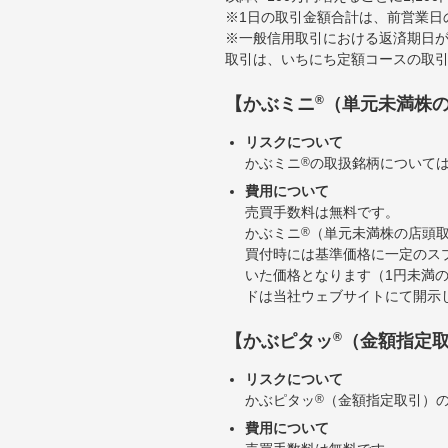
※1日の取引金額合計は、前営業日
※一般信用取引における返済期日が
取引は、いちにち定額コースの取
®
【かぶミニ
（単元未満株
リスクについて
かぶミニ
®
の取扱銘柄について
費用について
売買手数料は無料です。
かぶミニ
®
（単元未満株の店頭
買付時には基準価格に一定のス
いた価格となります（1円未満
ドは当社ウェブサイトにて開示
®
【かぶピタッ
（金額指定
リスクについて
かぶピタッ
®
（金額指定取引）
費用について