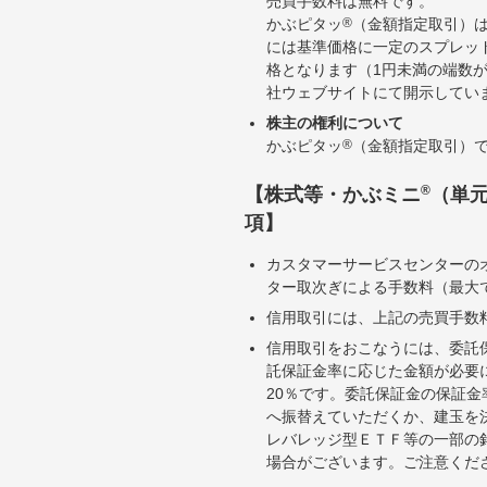
売買手数料は無料です。
かぶピタッ
®
（金額指定取引）
には基準価格に一定のスプレッ
格となります（1円未満の端数
社ウェブサイトにて開示してい
株主の権利について
かぶピタッ
®
（金額指定取引）
®
【株式等・かぶミニ
（単
項】
カスタマーサービスセンターの
ター取次ぎによる手数料（最大で
信用取引には、上記の売買手数
信用取引をおこなうには、委託
託保証金率に応じた金額が必要
20％です。委託保証金の保証
へ振替えていただくか、建玉を
レバレッジ型ＥＴＦ等の一部の
場合がございます。ご注意くだ