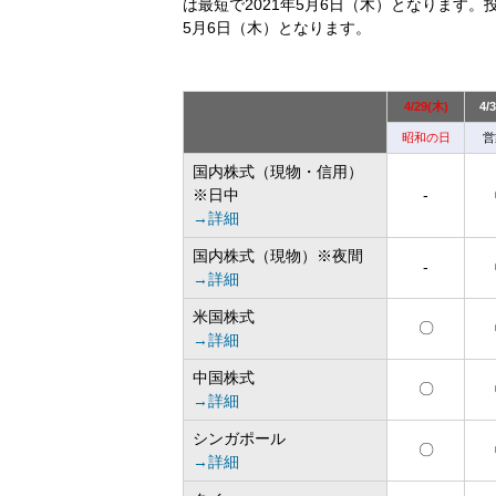
は最短で2021年5月6日（木）となります
5月6日（木）となります。
4/29(木)
4/
昭和の日
営
国内株式（現物・信用）
※日中
-
→詳細
国内株式（現物）※夜間
-
→詳細
米国株式
〇
→詳細
中国株式
〇
→詳細
シンガポール
〇
→詳細