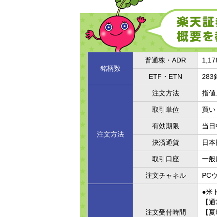
普通株・ADR
1,1
銘柄数
ETF・ETN
28
注文方法
指値
取引単位
買い
有効期限
当日
注文方法
決済通貨
日本
取引口座
一般
注文チャネル
PC
●米
【通
注文受付時間
【夏