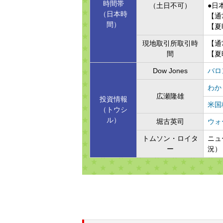
時間帯
（土日不可）
●日
（日本時
【通
間）
【夏
現地取引所取引時
【通
間
【夏
Dow Jones
バロ
わか
広瀬隆雄
投資情報
米国
（トウシ
ル）
堀古英司
ウォ
トムソン・ロイタ
ニュ
ー
況）