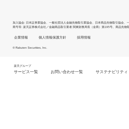
加入協会
日本証券業協会
、
一般社団法人金融先物取引業協会
、
日本商品先物取引協会
、
商号等
楽天証券株式会社／金融商品取引業者 関東財務局長（金商）第195号、商品先物
企業情報
個人情報保護方針
採用情報
© Rakuten Securities, Inc.
楽天グループ
サービス一覧
お問い合わせ一覧
サステナビリティ