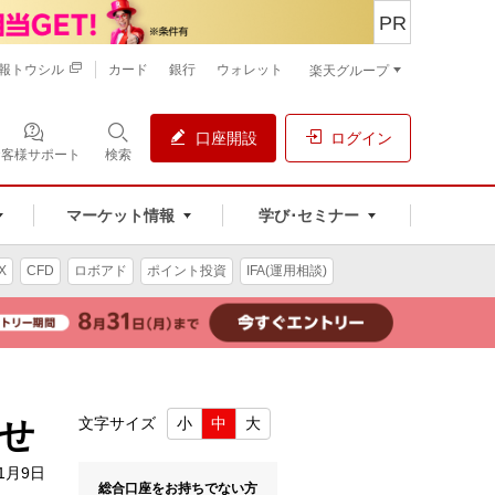
PR
報トウシル
カード
銀行
ウォレット
楽天グループ
口座開設
ログイン
お客様サポート
検索
マーケット情報
学び･セミナー
X
CFD
ロボアド
ポイント投資
IFA(運用相談)
らせ
文字サイズ
小
中
大
11月9日
総合口座をお持ちでない方