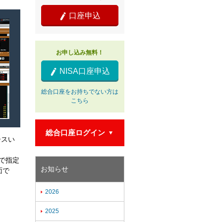
口座申込

お申し込み無料！
NISA口座申込

総合口座をお持ちでない方は
こちら
総合口座ログイン

ースい
まで指定
お知らせ
面で
2026

2025
