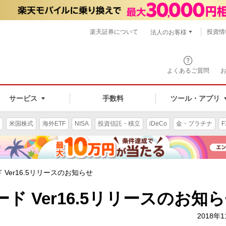
楽天証券について
投資情
法人のお客様
よくあるご質問
手数料
サービス
ツール・アプリ
米国株式
海外ETF
NISA
投資信託・積立
iDeCo
金・プラチナ
F
Ver16.5リリースのお知らせ
ド Ver16.5リリースのお知
2018年