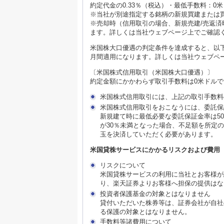
約定代金の0.33％（税込）・最低手数料：0米
※当社が別途指定する銘柄の新規買建または
※売却時（信用取引の場合、新規売建/売返済
ます。詳しくは当社ウェブページ上でご確認
米国株大口優遇の判定条件を達成すると、以
月間適用になります。詳しくは当社ウェブペ
〔米国株式信用取引（米国株大口優遇）〕
約定金額にかかわらず取引手数料は0米ドルで
米国株式信用取引には、上記の取引手数料
米国株式信用取引をおこなうには、委託保
新規建て時に最低必要な委託保証金率は5
が30％未満となった場合、不足額を所定
玉を決済していただく必要があります。
米国貸株サービスにかかるリスクおよび費用
リスクについて
米国貸株サービスの利用に当社とお客様が
り、楽天証券よりお客様へ担保の提供はな
投資者保護基金の対象とはなりません
貸付いただいた株券等は、証券会社が自社
る保護の対象とはなりません。
手数料等諸費用について