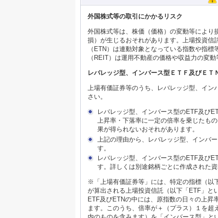
外国株式等の取引にかかるリスク
外国株式等は、株価（価格）の変動等により
損）が生じるおそれがあります。上場投資信託
（ETN）は連動対象となっている指数や指
（REIT）は運用不動産の価格や収益力の変
レバレッジ型、インバース型ＥＴＦ及びＥＴ
上場有価証券等のうち、レバレッジ型、インバ
さい。
レバレッジ型、インバース型のETF及び
上昇率・下落率に一定の倍率を乗じたもの
果が得られないおそれがあります。
上記の理由から、レバレッジ型、インバー
す。
レバレッジ型、インバース型のETF及び
す。詳しくは別途銘柄ごとに作成された資
※「上場有価証券等」には、特定の指標（以
が算出される上場投資信託（以下「ETF」と
ETF及びETNの中には、原指数の日々の上
ます。このうち、倍率が＋（プラス）１を超
内のものを含みます）を「インバース型」と