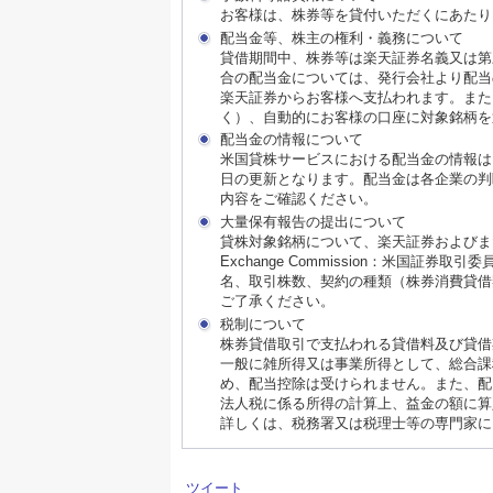
お客様は、株券等を貸付いただくにあたり
配当金等、株主の権利・義務について
貸借期間中、株券等は楽天証券名義又は第
合の配当金については、発行会社より配当
楽天証券からお客様へ支払われます。また
く）、自動的にお客様の口座に対象銘柄を
配当金の情報について
米国貸株サービスにおける配当金の情報は
日の更新となります。配当金は各企業の判
内容をご確認ください。
大量保有報告の提出について
貸株対象銘柄について、楽天証券およびまたはそ
Exchange Commission：米国
名、取引株数、契約の種類（株券消費貸借
ご了承ください。
税制について
株券貸借取引で支払われる貸借料及び貸借
一般に雑所得又は事業所得として、総合課
め、配当控除は受けられません。また、配
法人税に係る所得の計算上、益金の額に算
詳しくは、税務署又は税理士等の専門家に
ツイート