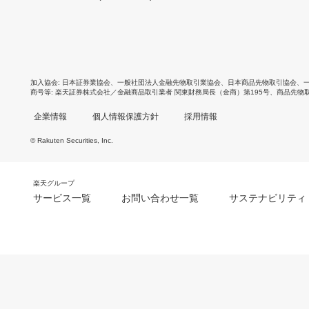
加入協会
日本証券業協会
、
一般社団法人金融先物取引業協会
、
日本商品先物取引協会
、
商号等
楽天証券株式会社／金融商品取引業者 関東財務局長（金商）第195号、商品先物
企業情報
個人情報保護方針
採用情報
© Rakuten Securities, Inc.
楽天グループ
サービス一覧
お問い合わせ一覧
サステナビリティ
m