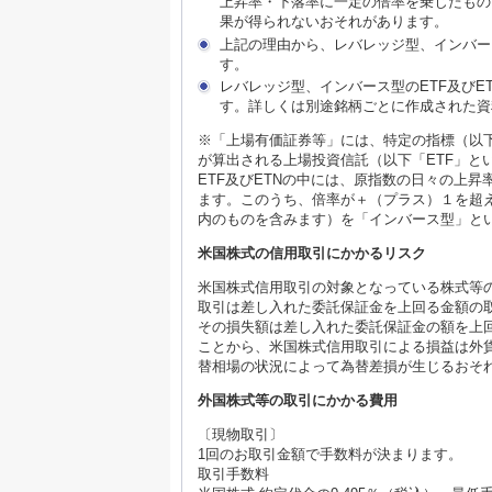
上昇率・下落率に一定の倍率を乗じたもの
果が得られないおそれがあります。
上記の理由から、レバレッジ型、インバー
す。
レバレッジ型、インバース型のETF及び
す。詳しくは別途銘柄ごとに作成された資
※「上場有価証券等」には、特定の指標（以
が算出される上場投資信託（以下「ETF」と
ETF及びETNの中には、原指数の日々の上
ます。このうち、倍率が＋（プラス）１を超
内のものを含みます）を「インバース型」と
米国株式の信用取引にかかるリスク
米国株式信用取引の対象となっている株式等
取引は差し入れた委託保証金を上回る金額の
その損失額は差し入れた委託保証金の額を上
ことから、米国株式信用取引による損益は外
替相場の状況によって為替差損が生じるおそ
外国株式等の取引にかかる費用
〔現物取引〕
1回のお取引金額で手数料が決まります。
取引手数料