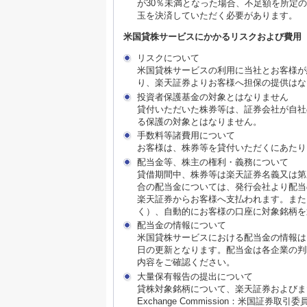
が30％未満となった場合、不足額を所定
玉を決済していただく必要があります。
米国貸株サービスにかかるリスクおよび費用
リスクについて
米国貸株サービスの利用に当社とお客様が
り、楽天証券よりお客様へ担保の提供はな
投資者保護基金の対象とはなりません
貸付いただいた株券等は、証券会社が自社
る保護の対象とはなりません。
手数料等諸費用について
お客様は、株券等を貸付いただくにあたり
配当金等、株主の権利・義務について
貸借期間中、株券等は楽天証券名義又は第
合の配当金については、発行会社より配当
楽天証券からお客様へ支払われます。また
く）、自動的にお客様の口座に対象銘柄を
配当金の情報について
米国貸株サービスにおける配当金の情報は
日の更新となります。配当金は各企業の判
内容をご確認ください。
大量保有報告の提出について
貸株対象銘柄について、楽天証券およびまたはそ
Exchange Commission：米国