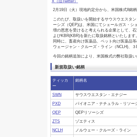
X（旧Twitter）
2月19日（火）現地約定分から、米国株式8銘
このたび、取扱いを開始するサウスウエスタン・
ーシズ（QEP)は、米国にてシェールガス・
増の恩恵を受けると考えられる企業として、石
よびKBR(KBR)を新たに取扱銘柄といたします
同時に、畜産向け医薬品、ペット向け医薬品等
ウェージャン・クルーズ・ライン（NCLH)、３
今回の銘柄追加により、米国株式の弊社取扱い銘柄
新規取扱い銘柄
ティッカ
銘柄名
ー
SWN
サウスウエスタン・エナジー
PXD
パイオニア・ナチュラル・リソー
QEP
QEPリソーシズ
ZTS
ゾエティス
NCLH
ノルウェー・クルーズ・ライン