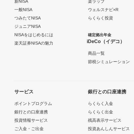
新NISA
楽ラップ
一般NISA
ウェルスナビ×R
つみたてNISA
らくらく投資
ジュニアNISA
NISAをはじめるには
確定拠出年金
iDeCo（イデコ）
楽天証券NISAの魅力
商品一覧
節税シミュレーション
サービス
銀行との口座連携
ポイントプログラム
らくらく入金
銀行との口座連携
らくらく出金
投資情報サービス
残高表示サービス
ご入金・ご出金
投資あんしんサービス