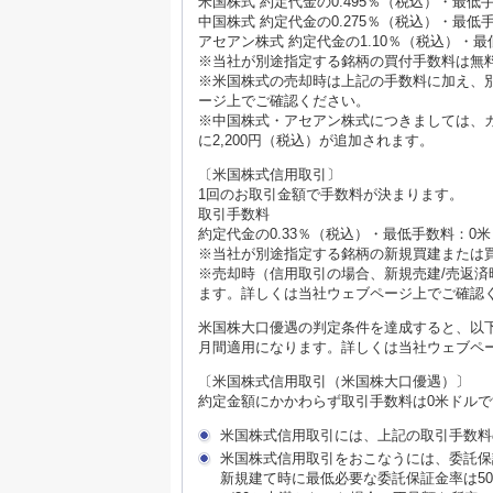
米国株式 約定代金の0.495％（税込）・最
中国株式 約定代金の0.275％（税込）・最低
アセアン株式 約定代金の1.10％（税込）・
※当社が別途指定する銘柄の買付手数料は無
※米国株式の売却時は上記の手数料に加え、別
ージ上でご確認ください。
※中国株式・アセアン株式につきましては、
に2,200円（税込）が追加されます。
〔米国株式信用取引〕
1回のお取引金額で手数料が決まります。
取引手数料
約定代金の0.33％（税込）・最低手数料：0米
※当社が別途指定する銘柄の新規買建または
※売却時（信用取引の場合、新規売建/売返済
ます。詳しくは当社ウェブページ上でご確認
米国株大口優遇の判定条件を達成すると、以
月間適用になります。詳しくは当社ウェブペ
〔米国株式信用取引（米国株大口優遇）〕
約定金額にかかわらず取引手数料は0米ドルで
米国株式信用取引には、上記の取引手数料
米国株式信用取引をおこなうには、委託保
新規建て時に最低必要な委託保証金率は5