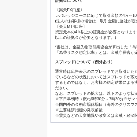
証拠金について
〔楽天FX口座〕
レバレッジコースに応じて取引金額の4%～10
(法人のお客様の場合は、取引金額に当社が定め
〔楽天MT4口座〕
想定元本の4％以上の証拠金が必要となります
以上の証拠金が必要となります。)
*当社は、金融先物取引業協会が算出した「
「為替リスク想定比率」とは、金融庁長官が
スプレッドについて（例外あり）
通常時は広告表示のスプレッドでお取引いた
ているなどの状況においてはスプレッドが広
するものではなく、お客様の約定結果による
ださい。
なお、スプレッドの拡大は、以下のような状
※平日早朝時（概ね6時30分～7時30分※サ
※国内外の金融市場休場日（海外のクリスマ
※主要経済指標の発表前後
※震災などの天変地異や政変又は金融・経済