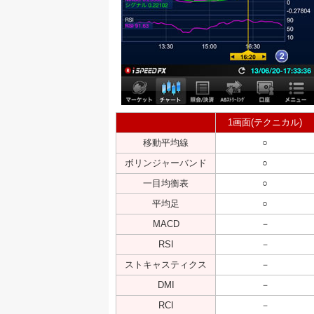
1画面(テクニカル)
移動平均線
○
ボリンジャーバンド
○
一目均衡表
○
平均足
○
MACD
－
RSI
－
ストキャスティクス
－
DMI
－
RCI
－