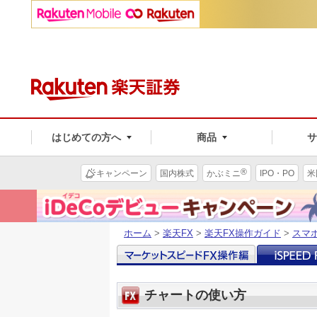
はじめての方へ
商品
®
キャンペーン
国内株式
かぶミニ
IPO・PO
米
ホーム
>
楽天FX
>
楽天FX操作ガイド
>
スマ
チャートの使い方