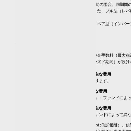
毎月
(15)
価額の上昇率・下落率は、2営業日以上の期間の場合、同期間
投資成果が得られないおそれがあります。また、ブル型（レバ
通貨選択型
があります。
上記の理由から、ブル型（レバレッジ型）、ベア型（インバー
あり
(0)
場合があります。
なし
(31)
投資信託の取引にかかる費用
為替ヘッジ
各商品は、銘柄ごとに設定された買付又は換金手数料（最大税
あり
(0)
には、原則として換金できない期間（クローズド期間）が設け
なし
(31)
適時
(0)
お買付時にお客様に直接ご負担いただく主な費用
部分
(0)
「買付手数料」：ファンドによって異なります。
保有期間中に間接的にご負担いただく主な費用
運用期間
「ファンドの管理費用（含む信託報酬）」：ファンドによ
1年未満
(0)
ご換金時にお客様に直接ご負担いただく主な費用
1年以上～3年未満
(1)
「信託財産留保額」「換金手数料」：ファンドによって異
3年以上～5年未満
(0)
5年以上～10年未満
(3)
買付・換金手数料、ファンドの管理費用（含む信託報酬）、信
10年以上～20年未満
(13)