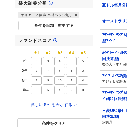
楽天証券分類
豪ドル毎月分
オセアニア債券-為替ヘッジ無し
オーストラリ
条件を追加・変更する
ﾌﾗﾝｸﾘﾝ･ﾃﾝﾌ
ファンドスコア
型ﾌｧﾝﾄﾞ
ﾊｲｸﾞﾚｰﾄﾞ･ｵｾｱ
1
2
3
4
5
回決算型)
1年
6
9
6
5
5
杏の実（年１回
3年
8
7
6
6
3
ｱｼﾞｱ･ｵｾｱﾆｱ
5年
7
5
10
4
4
アジオセ定期便
10年
5
5
9
5
3
ﾌﾗﾝｸﾘﾝ･ﾃﾝﾌﾟ
ﾄﾞ(年2回決算
詳しい条件を
表示する
リターン
三菱UFJ豪ﾄﾞﾙ
0%
10%
20%
回決算型)
夢実月
条件をクリア