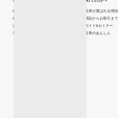
ホーム
はじめての方へ
総合口座ログイン
楽天証券が選ばれる理
総合口座の開設
口座開設からお取引ま
楽天FX口座の開設
投資ガイド&セミナー
法人口座の開設
楽天証券のあんしん