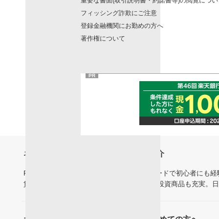
重要な書面(取引説明書・約諾書等)の閲覧につい
フィッシング詐欺にご注意
登録金融機関にお勤めの方へ
著作権について
PR
ネット証券の楽天証券についてのご紹介
FXや投資信託など、豊富なオンライントレードで初心者にも
貨建てMMFやFX、海外ETFなどグローバル投資商品も充実。