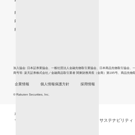
各国サイト一覧 | For International
Rakuten Securities Hong Kong(香港)
Rakuten Securities Bullion(香港)
Rakuten Trade(マレーシア)
加入協会
日本証券業協会
、
一般社団法人金融先物取引業協会
、
日本商品先物取引協会
、
商号等
楽天証券株式会社／金融商品取引業者 関東財務局長（金商）第195号、商品先物
企業情報
個人情報保護方針
採用情報
© Rakuten Securities, Inc.
楽天グループ
サービス一覧
お問い合わせ一覧
サステナビリティ