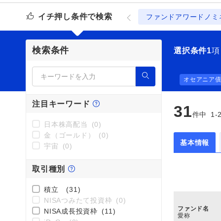
イチ押し条件で検索
ファンドアワードノミ
検索条件
選択条件
1
項
オセアニア債
注目キーワード
31
件中
1-
日本株高配当
(0)
金（ゴールド）
(0)
基本情報
宇宙
(0)
取引種別
積立
(31)
NISAつみたて投資枠
(0)
ファンド名
NISA成長投資枠
(11)
愛称