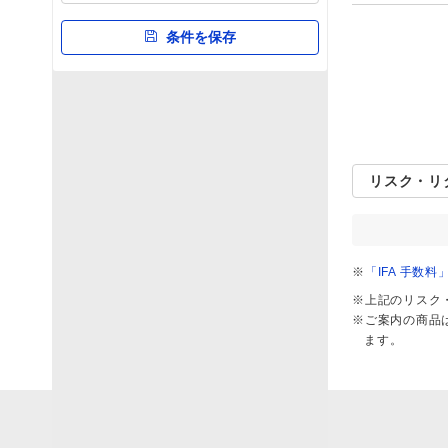
6カ月
0
31
0
0
1年
0
条件を保存
3
28
0
3年
0
30
0
0
5年
0
30
0
0
10年
0
27
0
0
20年
0
14
0
0
リスク・リ
設定来
0
31
0
0
シャープレシオ
※
「IFA 手数
0
1.0
2.0
※上記のリスク
※ご案内の商品
1年
0
3
26
2
ます。
3年
0
28
2
0
5年
0
30
0
0
10年
0
27
0
0