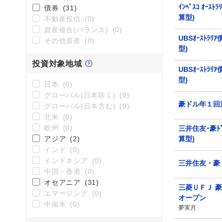
ｲﾝﾍﾞｽｺ ｵｰｽ
債券
(31)
算型)
不動産投信
(0)
資産複合(バランス)
(0)
UBSｵｰｽﾄﾗﾘ
その他資産
(0)
型)
投資対象地域
UBSｵｰｽﾄﾗﾘ
型)
日本
(0)
グローバル(日本除く)
(0)
豪ドル年１回
グローバル(日本含む)
(0)
北米
(0)
欧州
(0)
三井住友･豪ﾄﾞ
アジア
(2)
算型)
インド
(0)
インドネシア
(0)
三井住友・豪
中国・香港
(0)
オセアニア
(31)
三菱ＵＦＪ 
エマージング
(0)
オープン
中南米
(0)
夢実月