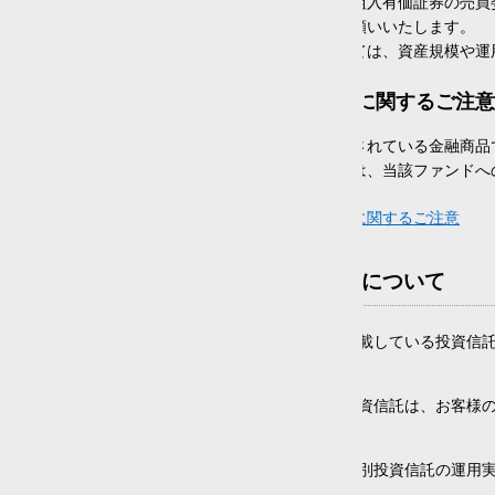
る租税、信託事務の処理に関する諸費用、組入有価証券の売買
20年以上
(14)
論見書」で必ずご確認いただきますようお願いいたします。
また、「その他の費用・手数料等」については、資産規模や運
運用（委託）会社
毎月分配型・通貨選択型ファンドに関するご注意
条件を追加・変更する
投資信託は、預貯金とは異なり元本が保証されている金融商品
しております。投資家の皆様につきましては、当該ファンドへ
毎月分配型ファンド・通貨選択型ファンドに関するご注意

投資信託に関する情報提供について
楽天証券株式会社がウェブページ上で掲載している投資信
ものではありません。
各投資信託関連ページに掲載している投資信託は、お客様
うお願いいたします。
各投資信託関連ページで提供している個別投資信託の運用
るものでもありません。