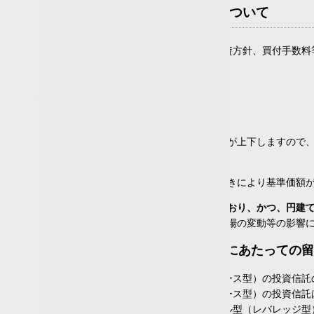

投資信託のリスクと費用について
20年
0
14
0
0
投資信託は、商品によりその投資対象や投資方針、買付手数料
標準偏差
ただくよう、お願いいたします。
5
10
20
25
投資信託の取引にかかるリスク
1年
0
31
0
0
0
主な投資対象が国内株式
3年
0
30
0
0
0
組み入れた株式の値動きにより基準価額が上下しますので
5年
0
3
27
0
0
主な投資対象が円建て公社債
10年
0
3
24
0
0
金利の変動等による組み入れ債券の値動きにより基準価額
20年
0
0
14
0
0
主な投資対象が株式・一般債にわたっており、かつ、円建
組み入れた株式や債券の値動き、為替相場の変動等の影響
決算頻度
ブル型・ベア型投資信託のお取引にあたっての留
年2回以下
(13)
ブル型（レバレッジ型）、ベア型（インバース型）の投資信託
年4回
(2)
ブル型（レバレッジ型）、ベア型（インバース型）の投資信託
隔月
(1)
倍率が＋（プラス）１を超えるものを「ブル型（レバレッジ型