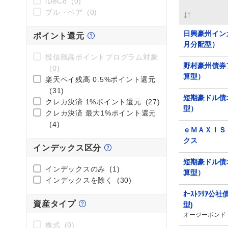
iDeCo
(0)
ブル・ベア
(0)
日興豪州イン
ポイント還元
月分配型）
投信残高ポイントプログラム対象
野村豪州債券
(0)
算型）
楽天ペイ残高 0.5%ポイント還元
(31)
短期豪ドル債
クレカ決済 1%ポイント還元
(27)
型）
クレカ決済 最大1%ポイント還元
(4)
ｅＭＡＸＩＳ
クス
インデックス区分
短期豪ドル債
インデックスのみ
(1)
算型）
インデックスを除く
(30)
ｵｰｽﾄﾗﾘｱ公社
資産タイプ
型)
オージーボンド
株式
(0)