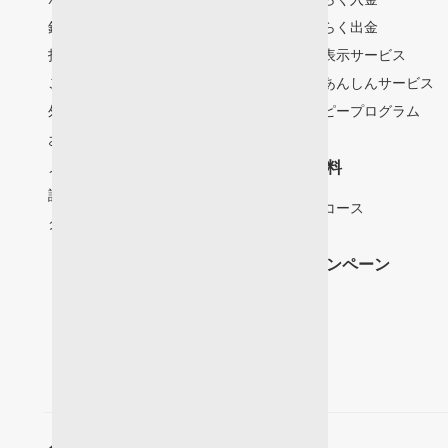
銀行との口座連携
らくらく出金
投資情報サービス
残高表示サービス
ご入金・ご出金
投資あんしんサービス
外貨決済
ハッピープログラム
お取引時間
メールサービス
手数料
証券税制
超割コース
クーポンサービス
キャンペーン