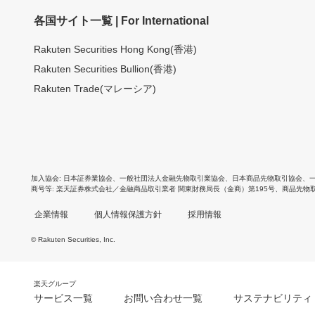
各国サイト一覧 | For International
Rakuten Securities Hong Kong(香港)
Rakuten Securities Bullion(香港)
Rakuten Trade(マレーシア)
加入協会
日本証券業協会
、
一般社団法人金融先物取引業協会
、
日本商品先物取引協会
、
商号等
楽天証券株式会社／金融商品取引業者 関東財務局長（金商）第195号、商品先物
企業情報
個人情報保護方針
採用情報
© Rakuten Securities, Inc.
楽天グループ
サービス一覧
お問い合わせ一覧
サステナビリティ