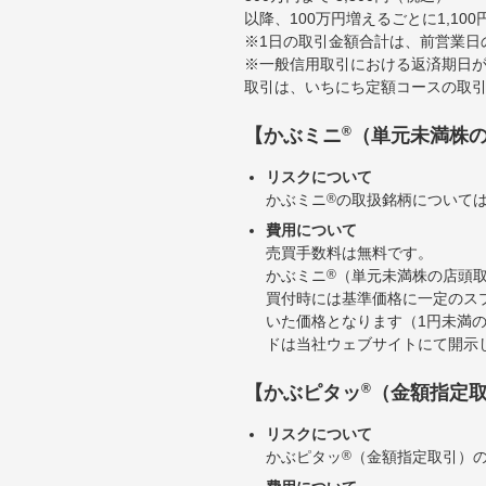
以降、100万円増えるごとに1,10
※1日の取引金額合計は、前営業日
※一般信用取引における返済期日が
取引は、いちにち定額コースの取
®
【かぶミニ
（単元未満株
リスクについて
かぶミニ
®
の取扱銘柄について
費用について
売買手数料は無料です。
かぶミニ
®
（単元未満株の店頭
買付時には基準価格に一定のス
いた価格となります（1円未満
ドは当社ウェブサイトにて開示
®
【かぶピタッ
（金額指定
リスクについて
かぶピタッ
®
（金額指定取引）