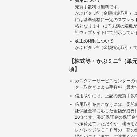
費用について
売買手数料は無料です。
かぶピタッ
®
（金額指定取引）
には基準価格に一定のスプレッ
格となります（1円未満の端数
社ウェブサイトにて開示してい
株主の権利について
かぶピタッ
®
（金額指定取引）
®
【株式等・かぶミニ
（単
項】
カスタマーサービスセンターの
ター取次ぎによる手数料（最大で
信用取引には、上記の売買手数
信用取引をおこなうには、委託
託保証金率に応じた金額が必要
20％です。委託保証金の保証
へ振替えていただくか、建玉を
レバレッジ型ＥＴＦ等の一部の
場合がございます。ご注意くだ