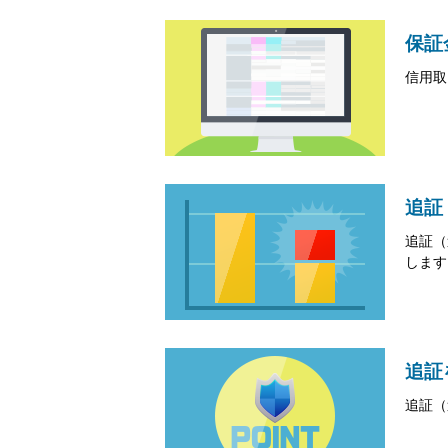
保証
信用取
追証
追証（
します
追証
追証（