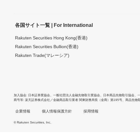
各国サイト一覧 | For International
Rakuten Securities Hong Kong(香港)
Rakuten Securities Bullion(香港)
Rakuten Trade(マレーシア)
加入協会
日本証券業協会
、
一般社団法人金融先物取引業協会
、
日本商品先物取引協会
、
商号等
楽天証券株式会社／金融商品取引業者 関東財務局長（金商）第195号、商品先物
企業情報
個人情報保護方針
採用情報
© Rakuten Securities, Inc.