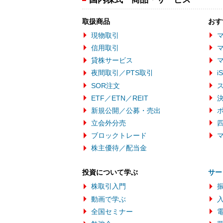
取扱商品
おす
現物取引
マ
信用取引
マ
貸株サービス
夜間取引／PTS取引
i
SOR注文
ETF／ETN／REIT
新規公開／公募・売出
立会外分売
ブロックトレード
株主優待／配当金
投資について学ぶ
サー
株取引入門
動画で学ぶ
全国セミナー