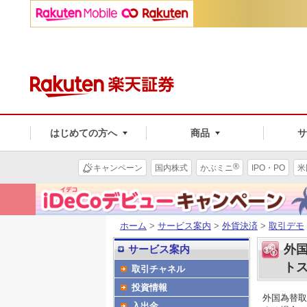
はじめての方へ
商品
®
キャンペーン
国内株式
かぶミニ
IPO・PO
米
ホーム
>
サービス案内
>
外貨決済
>
取引デモ
外国
サービス案内
ト
取引チャネル
投資情報
外国為替取
入出金