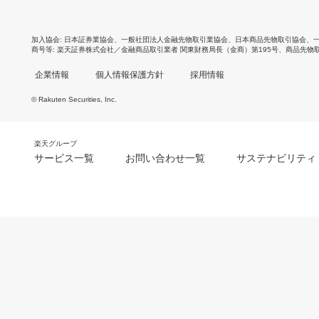
加入協会
日本証券業協会
、
一般社団法人金融先物取引業協会
、
日本商品先物取引協会
、
商号等
楽天証券株式会社／金融商品取引業者 関東財務局長（金商）第195号、商品先物
企業情報
個人情報保護方針
採用情報
© Rakuten Securities, Inc.
楽天グループ
サービス一覧
お問い合わせ一覧
サステナビリティ
m