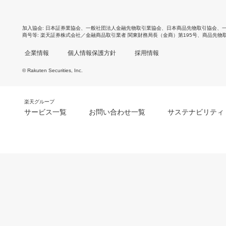
加入協会
日本証券業協会
、
一般社団法人金融先物取引業協会
、
日本商品先物取引協会
、
商号等
楽天証券株式会社／金融商品取引業者 関東財務局長（金商）第195号、商品先物
企業情報
個人情報保護方針
採用情報
© Rakuten Securities, Inc.
楽天グループ
サービス一覧
お問い合わせ一覧
サステナビリティ
m