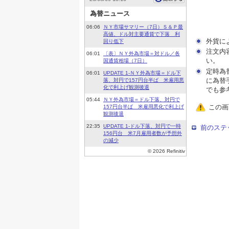
外貨に
注文内
い。
定時為
に為替
でも参
この画
前のステ