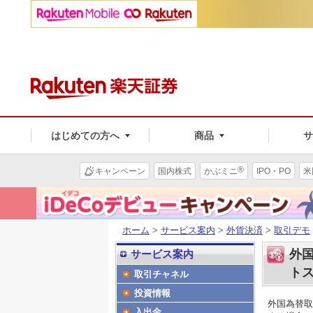
はじめての方へ
商品
®
キャンペーン
国内株式
かぶミニ
IPO・PO
米
ホーム
>
サービス案内
>
外貨決済
>
取引デモ
外国
サービス案内
ト
取引チャネル
投資情報
外国為替取
入出金