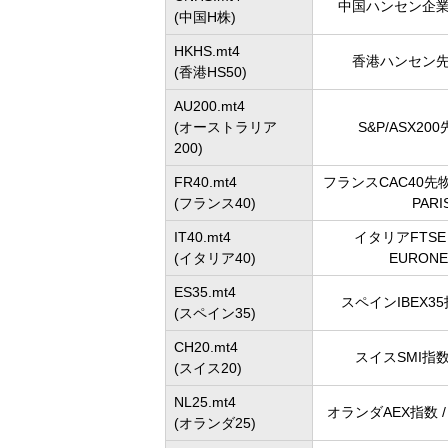
中国ハンセン企業指
(中国H株)
HKHS.mt4
香港ハンセン先物
(香港HS50)
AU200.mt4
(オーストラリア
S&P/ASX200
200)
FR40.mt4
フランスCAC40先物 
(フランス40)
PARI
IT40.mt4
イタリアFTSE 
(イタリア40)
EURONE
ES35.mt4
スペインIBEX35指
(スペイン35)
CH20.mt4
スイスSMI指数 
(スイス20)
NL25.mt4
オランダAEX指数 / 
(オランダ25)