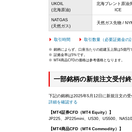
UKOIL
北海ブレント原油先
(北海原油)
ICE
NATGAS
天然ガス先物 / NY
(天然ガス)
取引時間
取引数量（必要証拠金の
銘柄によらず、口座当たりの総建玉上限は5億円
証拠金率は5%です。
MT4商品CFDの価格は参考価格となります。
一部銘柄の新規注文受付
下記の銘柄は2025年5月12日に新規注文
詳細を確認する
【MT4証券CFD（MT4 Equity）】
JP225、JP225mini、US30、US500、NAS
【MT4商品CFD（MT4 Commodity）】