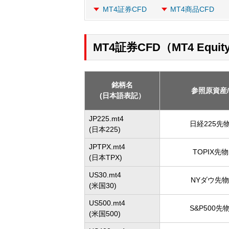
MT4証券CFD
MT4商品CFD
MT4証券CFD（MT4 Equit
銘柄名
参照原資産
(日本語表記）
JP225.mt4
日経225先物 
(日本225)
JPTPX.mt4
TOPIX先物 
(日本TPX)
US30.mt4
NYダウ先物 
(米国30)
US500.mt4
S&P500先物
(米国500)