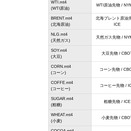
WTI.mt4
WTI原油先物 / NY
(WTI原油)
BRENT.mt4
北海ブレント原油先
(北海原油)
ICE
NLG.mt4
天然ガス先物 / NY
(天然ガス)
SOY.mt4
大豆先物 / CBO
(大豆)
CORN.mt4
コーン先物 / CB
(コーン)
COFFE.mt4
コーヒー先物 / I
(コーヒー)
SUGAR.mt4
粗糖先物 / ICE
(粗糖)
WHEAT.mt4
小麦先物 / CBO
(小麦)
COCOA.mt4