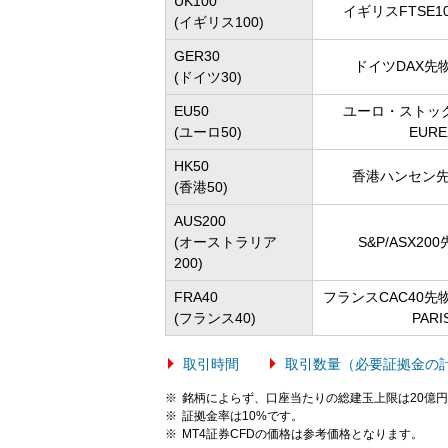
UK100
イギリスFTSE100
(イギリス100)
GER30
ドイツDAX先物 
(ドイツ30)
EU50
ユーロ・ストック
(ユーロ50)
EURE
HK50
香港ハンセン先物
(香港50)
AUS200
(オーストラリア
S&P/ASX200
200)
FRA40
フランスCAC40先物 
(フランス40)
PARI
取引時間
取引数量（必要証拠金の
銘柄によらず、口座当たりの総建玉上限は20億
証拠金率は10%です。
MT4証券CFDの価格は参考価格となります。