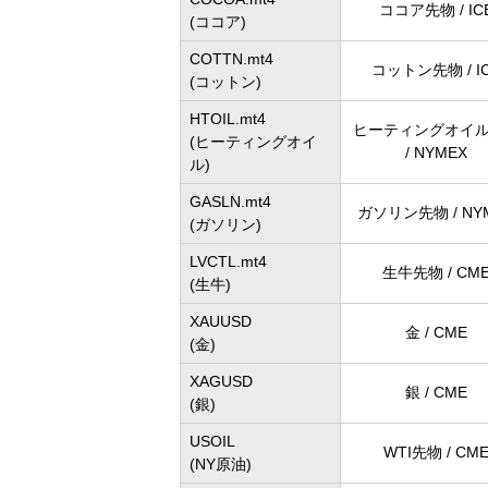
ココア先物 / IC
(ココア)
COTTN.mt4
コットン先物 / I
(コットン)
HTOIL.mt4
ヒーティングオイ
(ヒーティングオイ
/ NYMEX
ル)
GASLN.mt4
ガソリン先物 / NY
(ガソリン)
LVCTL.mt4
生牛先物 / CM
(生牛)
XAUUSD
金 / CME
(金)
XAGUSD
銀 / CME
(銀)
USOIL
WTI先物 / CM
(NY原油)