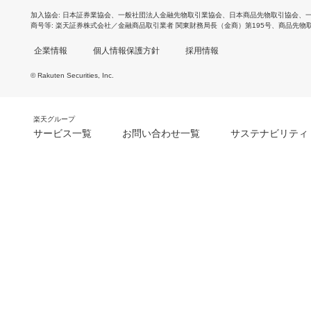
加入協会
日本証券業協会
、
一般社団法人金融先物取引業協会
、
日本商品先物取引協会
、
商号等
楽天証券株式会社／金融商品取引業者 関東財務局長（金商）第195号、商品先物
企業情報
個人情報保護方針
採用情報
© Rakuten Securities, Inc.
楽天グループ
サービス一覧
お問い合わせ一覧
サステナビリティ