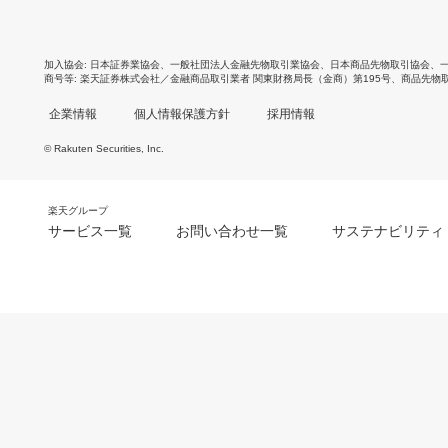
加入協会
日本証券業協会
、
一般社団法人金融先物取引業協会
、
日本商品先物取引協会
、
商号等
楽天証券株式会社／金融商品取引業者 関東財務局長（金商）第195号、商品先物
企業情報
個人情報保護方針
採用情報
© Rakuten Securities, Inc.
楽天グループ
サービス一覧
お問い合わせ一覧
サステナビリティ
m