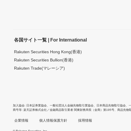
各国サイト一覧 | For International
Rakuten Securities Hong Kong(香港)
Rakuten Securities Bullion(香港)
Rakuten Trade(マレーシア)
加入協会
日本証券業協会
、
一般社団法人金融先物取引業協会
、
日本商品先物取引協会
、
商号等
楽天証券株式会社／金融商品取引業者 関東財務局長（金商）第195号、商品先物
企業情報
個人情報保護方針
採用情報
© Rakuten Securities, Inc.