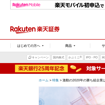
はじめての方へ
商品
®
キャンペーン
国内株式
かぶミニ
IPO・PO
米
ホーム
>
特集
>
激動の2020年の勝ち組企