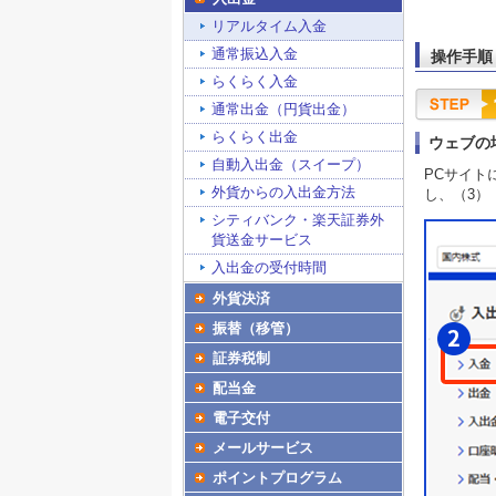
リアルタイム入金
通常振込入金
操作手順
らくらく入金
通常出金（円貨出金）
らくらく出金
ウェブの
自動入出金（スイープ）
PCサイト
外貨からの入出金方法
し、（3）
シティバンク・楽天証券外
貨送金サービス
入出金の受付時間
外貨決済
振替（移管）
証券税制
配当金
電子交付
メールサービス
ポイントプログラム