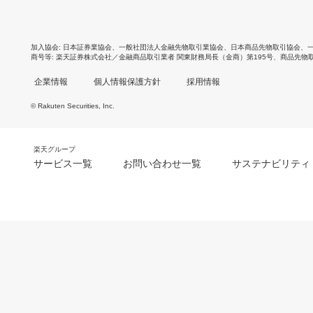
加入協会
日本証券業協会
、
一般社団法人金融先物取引業協会
、
日本商品先物取引協会
、
商号等
楽天証券株式会社／金融商品取引業者 関東財務局長（金商）第195号、商品先物
企業情報
個人情報保護方針
採用情報
© Rakuten Securities, Inc.
楽天グループ
サービス一覧
お問い合わせ一覧
サステナビリティ
m