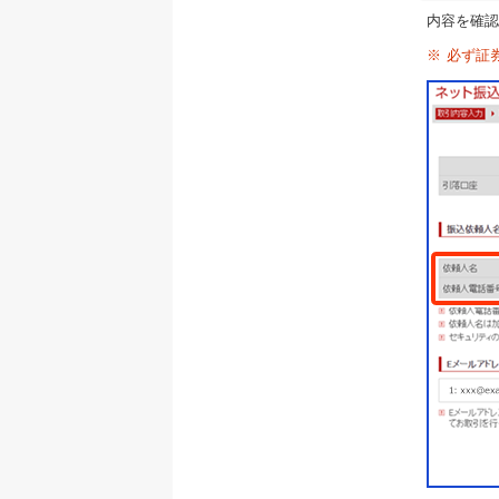
内容を確認
※
必ず証