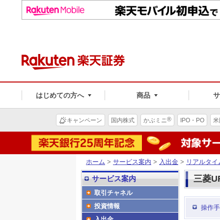
はじめての方へ
商品
®
キャンペーン
国内株式
かぶミニ
IPO・PO
米
ホーム
>
サービス案内
>
入出金
>
リアルタイ
三菱U
サービス案内
取引チャネル
投資情報
操作手
入出金