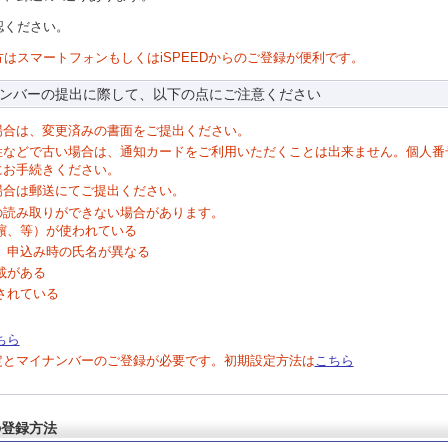
認ください。
はスマートフォンもしくはiSPEEDからのご登録が便利です。
ンバーの提出に際して、以下の点にご注意ください
場合は、変更済みの書面をご提出ください。
姓などで古い場合は、通知カードをご利用いただくことは出来ません。個人番
にお手続きください。
場合は郵送にてご提出ください。
の読み取りができない場合があります。
濵、等）が使われている
、申込み時の氏名が異なる
載がある
されている
ちら
定とマイナンバーのご登録が必要です。初期設定方法は
こちら
の登録方法