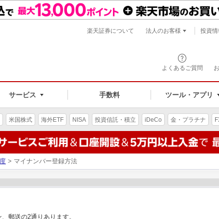
楽天証券について
法人のお客様
投資情
よくあるご質問
サービス
手数料
ツール・アプリ
米国株式
海外ETF
NISA
投資信託・積立
iDeCo
金・プラチナ
F
度
> マイナンバー登録方法
ン、郵送の2通りあります。