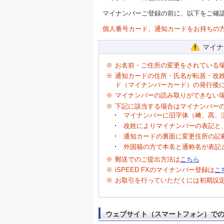
マイナンバーご登録の前に、以下をご確
個人番号カード、通知カードをお持ちの方
マイナ
※
お名前・ご住所の変更をされている
※
通知カードの住所・氏名が転居・改
ド（マイナンバーカード）の発行後
※
マイナンバーの読み取りができない
※
下記に該当する場合はマイナンバー
マイナンバーに旧字体（﨑、髙、
改姓によりマイナンバーの表記と
通知カードの裏面に変更住所の記
外国籍の方で本名と通称名が表記
※
郵送でのご提出方法は
こちら
※
iSPEED FXのマイナンバー登録は
こ
※
お取引を行っていただくには初期設
ウェブサイト（スマートフォン）で