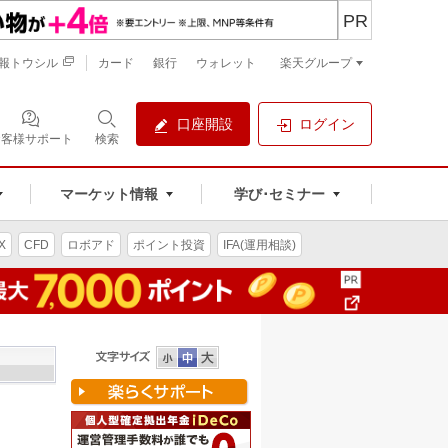
PR
報トウシル
カード
銀行
ウォレット
楽天グループ
口座開設
ログイン
お客様サポート
検索
マーケット情報
学び･セミナー
X
CFD
ロボアド
ポイント投資
IFA(運用相談)