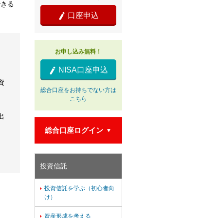
できる
口座申込

お申し込み無料！
NISA口座申込

資
総合口座をお持ちでない方は
こちら
出
総合口座ログイン

投資信託
投資信託を学ぶ（初心者向

け）
資産形成を考える
