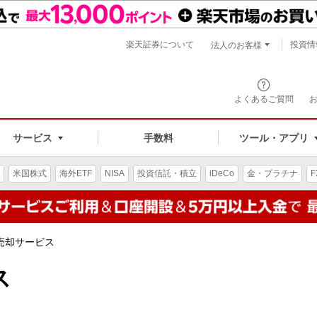
楽天証券について
投資情
法人のお客様
よくあるご質問
手数料
サービス
ツール・アプリ
米国株式
海外ETF
NISA
投資信託・積立
iDeCo
金・プラチナ
F
売却サービス
ス