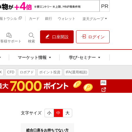
PR
報トウシル
カード
銀行
ウォレット
楽天グループ
口座開設
ログイン
お客様サポート
検索
マーケット情報
学び･セミナー
X
CFD
ロボアド
ポイント投資
IFA(運用相談)
文字サイズ
小
中
大
総合口座をお持ちでない方