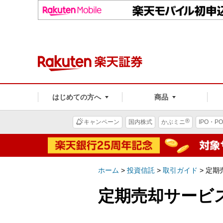
はじめての方へ
商品
®
キャンペーン
国内株式
かぶミニ
IPO・PO
ホーム
>
投資信託
>
取引ガイド
>
定期
定期売却サービ