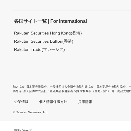
各国サイト一覧 | For International
Rakuten Securities Hong Kong(香港)
Rakuten Securities Bullion(香港)
Rakuten Trade(マレーシア)
加入協会
日本証券業協会
、
一般社団法人金融先物取引業協会
、
日本商品先物取引協会
、
商号等
楽天証券株式会社／金融商品取引業者 関東財務局長（金商）第195号、商品先物
企業情報
個人情報保護方針
採用情報
© Rakuten Securities, Inc.
楽天グループ