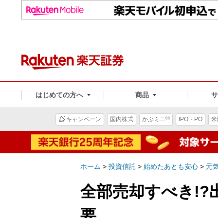
はじめての方へ
商品
®
キャンペーン
国内株式
かぶミニ
IPO・PO
米
ホーム
>
投資信託
>
始めたあとも安心
>
元
全部売却すべき!
要