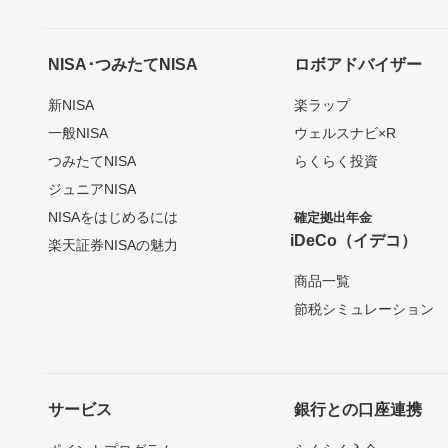
NISA･つみたてNISA
ロボアドバイザー
新NISA
楽ラップ
一般NISA
ウェルスナビ×R
つみたてNISA
らくらく投資
ジュニアNISA
NISAをはじめるには
確定拠出年金
iDeCo（イデコ）
楽天証券NISAの魅力
商品一覧
節税シミュレーション
サービス
銀行との口座連携