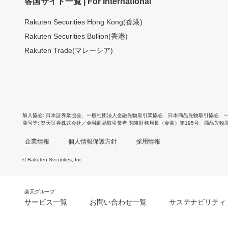
各国サイト一覧 | For International
Rakuten Securities Hong Kong(香港)
Rakuten Securities Bullion(香港)
Rakuten Trade(マレーシア)
加入協会
日本証券業協会
、
一般社団法人金融先物取引業協会
、
日本商品先物取引協会
、
商号等
楽天証券株式会社／金融商品取引業者 関東財務局長（金商）第195号、商品先物
企業情報
個人情報保護方針
採用情報
© Rakuten Securities, Inc.
楽天グループ
サービス一覧
お問い合わせ一覧
サステナビリティ