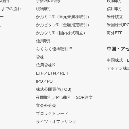
る理由
手数料の特徴
現物取引
引までの流れ
現物取引
信用取引
®
ー
かぶミニ
（単元未満株取引）
米株積立
®
ん
かぶピタッ
（金額指定取引）
米国株式IP
®
かぶツミ
（国内株式積立）
海外ETF
信用取引
™
中国・ア
らくらく優待取引
貸株
中国株式・E
®
信用貸株
アセアン株式
ETF／ETN／REIT
IPO／PO
株式公開買付(TOB)
夜間取引／PTS取引・SOR注文
立会外分売
ブロックトレード
ライツ・オファリング