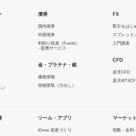
ー
債券
FX
国内債券
取引をはじ
外国債券
スプレッド
利回り投資（Funds）
入門講座
- 提携サービス
CFD
金・プラチナ・銀
）
楽天CFD
価格情報
楽天MT4CF
現物受取（引出し）
ョン
携
ツール・アプリ
マーケッ
iGrow 資産づくり
指数・金利