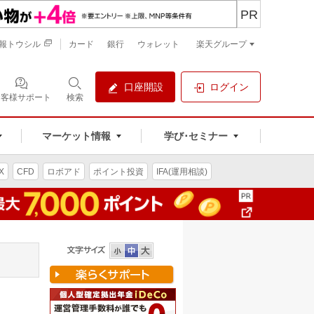
PR
報トウシル
カード
銀行
ウォレット
楽天グループ
口座開設
ログイン
お客様サポート
検索
マーケット情報
学び･セミナー
X
CFD
ロボアド
ポイント投資
IFA(運用相談)