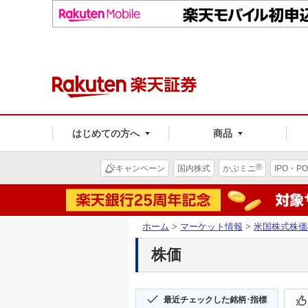
はじめての方へ
商品
®
キャンペーン
国内株式
かぶミニ
IPO・PO
ホーム
>
マーケット情報
>
米国株式株価
株価
最近チェックした銘柄･指標