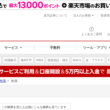
楽天証券について
法人のお客様
投資情
よくあるご質問
サービス
手数料
ツール・アプリ
米国株式
海外ETF
NISA
投資信託・積立
iDeCo
金・プラチナ
F
検索
> 株価
この銘柄を見た人は他にこんな銘柄も見ています