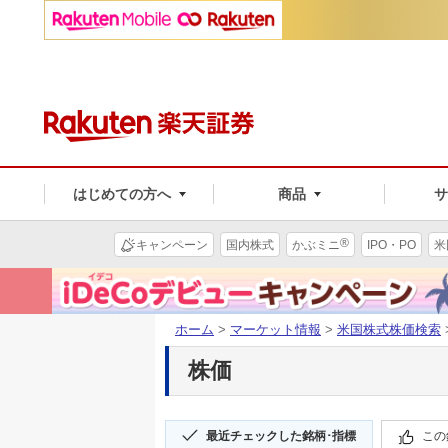
はじめての方へ
商品
®
キャンペーン
国内株式
かぶミニ
IPO・PO
米
ホーム
>
マーケット情報
>
米国株式株価検索
株価
最近チェックした銘柄･指標
この