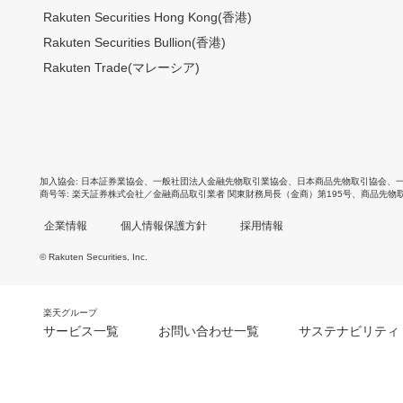
Rakuten Securities Hong Kong(香港)
Rakuten Securities Bullion(香港)
Rakuten Trade(マレーシア)
加入協会
日本証券業協会
、
一般社団法人金融先物取引業協会
、
日本商品先物取引協会
、
商号等
楽天証券株式会社／金融商品取引業者 関東財務局長（金商）第195号、商品先物
企業情報
個人情報保護方針
採用情報
© Rakuten Securities, Inc.
楽天グループ
サービス一覧
お問い合わせ一覧
サステナビリティ