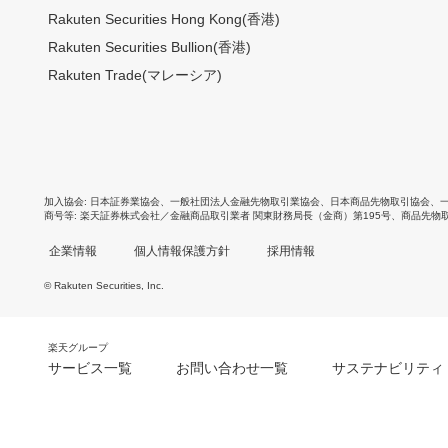
Rakuten Securities Hong Kong(香港)
Rakuten Securities Bullion(香港)
Rakuten Trade(マレーシア)
加入協会
日本証券業協会
、
一般社団法人金融先物取引業協会
、
日本商品先物取引協会
、
商号等
楽天証券株式会社／金融商品取引業者 関東財務局長（金商）第195号、商品先物
企業情報
個人情報保護方針
採用情報
© Rakuten Securities, Inc.
楽天グループ
サービス一覧
お問い合わせ一覧
サステナビリティ