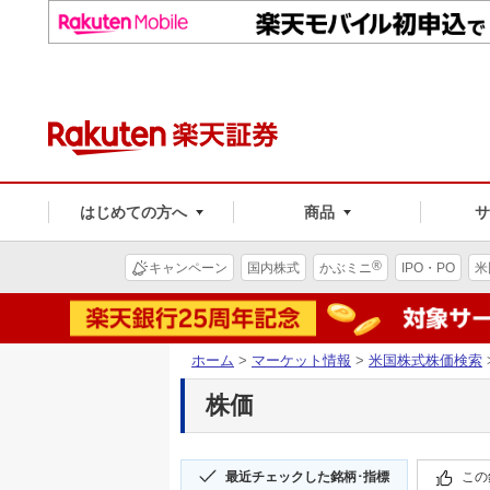
はじめての方へ
商品
®
キャンペーン
国内株式
かぶミニ
IPO・PO
米
ホーム
>
マーケット情報
>
米国株式株価検索
株価
最近チェックした銘柄･指標
この