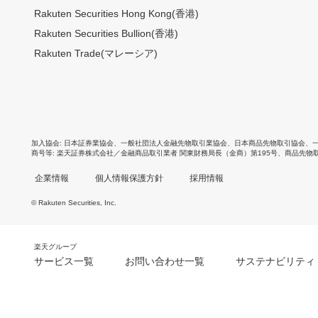
Rakuten Securities Hong Kong(香港)
Rakuten Securities Bullion(香港)
Rakuten Trade(マレーシア)
加入協会
日本証券業協会
、
一般社団法人金融先物取引業協会
、
日本商品先物取引協会
、
商号等
楽天証券株式会社／金融商品取引業者 関東財務局長（金商）第195号、商品先物
企業情報
個人情報保護方針
採用情報
© Rakuten Securities, Inc.
楽天グループ
サービス一覧
お問い合わせ一覧
サステナビリティ