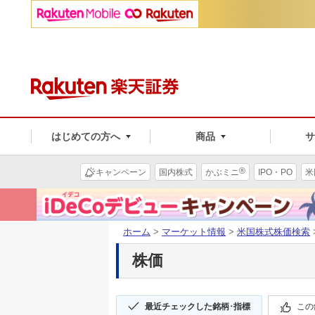
はじめての方へ
商品
®
キャンペーン
国内株式
かぶミニ
IPO・PO
米
ホーム
>
マーケット情報
>
米国株式株価検索
株価
最近チェックした銘柄･指標
この