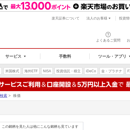
楽天証券について
法人のお客様
投資情
よくあるご質問
サービス
手数料
ツール・アプリ
米国株式
海外ETF
NISA
投資信託・積立
iDeCo
金・プラチナ
F
検索
> 株価
この銘柄を見た人は他にこんな銘柄も見ています