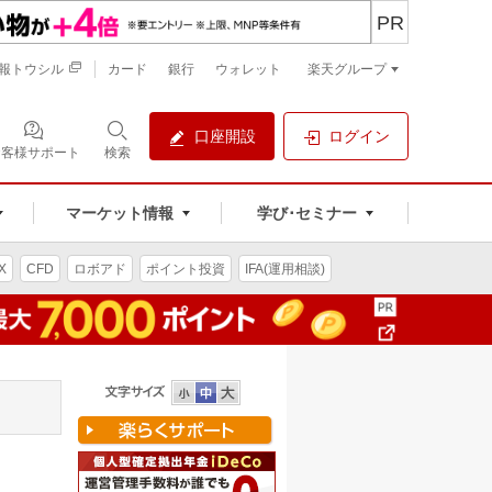
PR
報トウシル
カード
銀行
ウォレット
楽天グループ
口座開設
ログイン
お客様サポート
検索
マーケット情報
学び･セミナー
X
CFD
ロボアド
ポイント投資
IFA(運用相談)