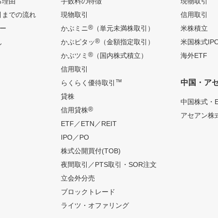
る理由
手数料の特徴
現物取引
引までの流れ
現物取引
信用取引
®
ー
かぶミニ
（単元未満株取引）
米株積立
®
ん
かぶピタッ
（金額指定取引）
米国株式IP
®
かぶツミ
（国内株式積立）
海外ETF
信用取引
™
中国・ア
らくらく優待取引
貸株
中国株式・E
®
信用貸株
アセアン株式
ETF／ETN／REIT
IPO／PO
株式公開買付(TOB)
夜間取引／PTS取引・SOR注文
立会外分売
ブロックトレード
ライツ・オファリング