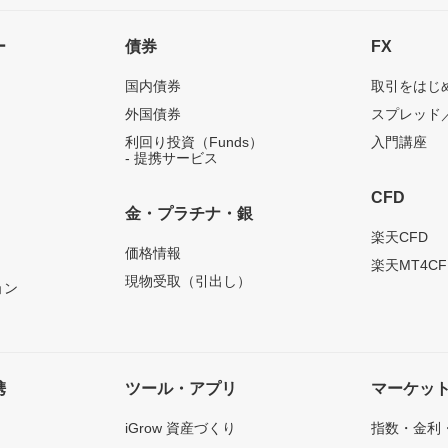
ー
債券
FX
国内債券
取引をはじ
外国債券
スプレッド
利回り投資（Funds）
入門講座
- 提携サービス
CFD
金・プラチナ・銀
）
楽天CFD
価格情報
楽天MT4CF
現物受取（引出し）
ョン
携
ツール・アプリ
マーケッ
iGrow 資産づくり
指数・金利