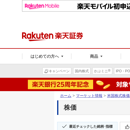
はじめての方へ
商品
®
キャンペーン
国内株式
かぶミニ
IPO・PO
ホーム
>
マーケット情報
>
米国株式株価
株価
最近チェックした銘柄･指標