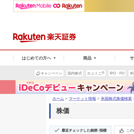
はじめての方へ
商品
®
キャンペーン
国内株式
かぶミニ
IPO・PO
米
ホーム
>
マーケット情報
>
米国株式株価検索
株価
最近チェックした銘柄･指標
この