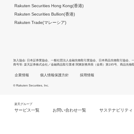
Rakuten Securities Hong Kong(香港)
Rakuten Securities Bullion(香港)
Rakuten Trade(マレーシア)
加入協会
日本証券業協会
、
一般社団法人金融先物取引業協会
、
日本商品先物取引協会
、
商号等
楽天証券株式会社／金融商品取引業者 関東財務局長（金商）第195号、商品先物
企業情報
個人情報保護方針
採用情報
© Rakuten Securities, Inc.
楽天グループ
サービス一覧
お問い合わせ一覧
サステナビリティ