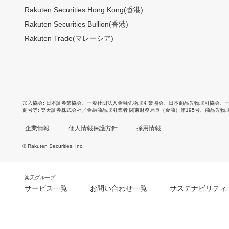
Rakuten Securities Hong Kong(香港)
Rakuten Securities Bullion(香港)
Rakuten Trade(マレーシア)
加入協会
日本証券業協会
、
一般社団法人金融先物取引業協会
、
日本商品先物取引協会
、
商号等
楽天証券株式会社／金融商品取引業者 関東財務局長（金商）第195号、商品先物
企業情報
個人情報保護方針
採用情報
© Rakuten Securities, Inc.
楽天グループ
サービス一覧
お問い合わせ一覧
サステナビリティ