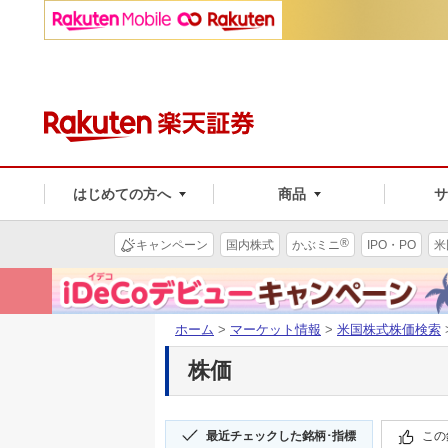
はじめての方へ
商品
®
キャンペーン
国内株式
かぶミニ
IPO・PO
米
ホーム
>
マーケット情報
>
米国株式株価検索
株価
最近チェックした銘柄･指標
この