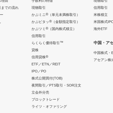
る理由
手数料の特徴
現物取引
引までの流れ
現物取引
信用取引
®
ー
かぶミニ
（単元未満株取引）
米株積立
®
ん
かぶピタッ
（金額指定取引）
米国株式IP
®
かぶツミ
（国内株式積立）
海外ETF
信用取引
™
中国・ア
らくらく優待取引
貸株
中国株式・E
®
信用貸株
アセアン株式
ETF／ETN／REIT
IPO／PO
株式公開買付(TOB)
夜間取引／PTS取引・SOR注文
立会外分売
ブロックトレード
ライツ・オファリング