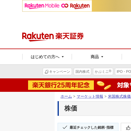
はじめての方へ
商品
®
キャンペーン
国内株式
かぶミニ
IPO・PO
ホーム
>
マーケット情報
>
米国株式株価
株価
最近チェックした銘柄･指標