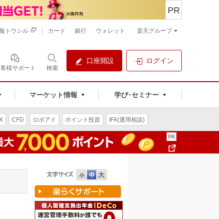
PR
報トウシル
カード
銀行
ウォレット
楽天グループ
口座開設
ログイン
お客様サポート
検索
マーケット情報
学び･セミナー
X
CFD
ロボアド
ポイント投資
IFA(運用相談)