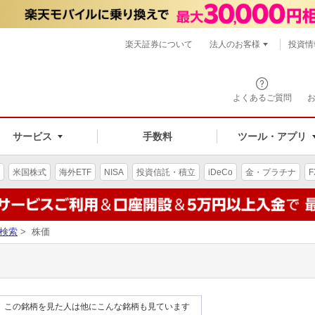
楽天証券について
法人のお客様
投資情
よくあるご質問
サービス
手数料
ツール・アプリ
米国株式
海外ETF
NISA
投資信託・積立
iDeCo
金・プラチナ
F
検索
> 株価
この銘柄を見た人は他にこんな銘柄も見ています