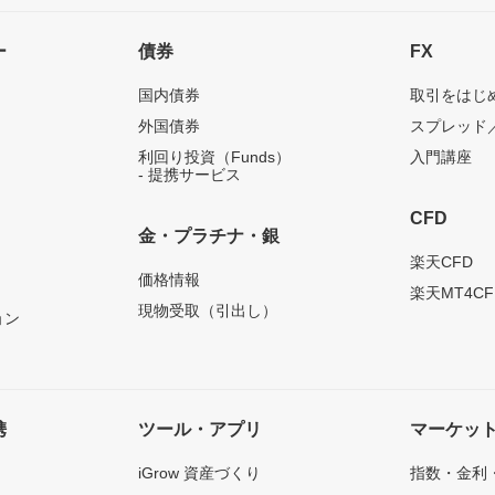
ー
債券
FX
国内債券
取引をはじ
外国債券
スプレッド
利回り投資（Funds）
入門講座
- 提携サービス
CFD
金・プラチナ・銀
）
楽天CFD
価格情報
楽天MT4CF
現物受取（引出し）
ョン
携
ツール・アプリ
マーケッ
iGrow 資産づくり
指数・金利