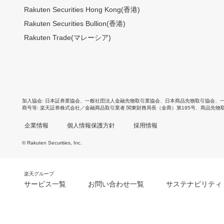
Rakuten Securities Hong Kong(香港)
Rakuten Securities Bullion(香港)
Rakuten Trade(マレーシア)
加入協会
日本証券業協会
、
一般社団法人金融先物取引業協会
、
日本商品先物取引協会
、
商号等
楽天証券株式会社／金融商品取引業者 関東財務局長（金商）第195号、商品先物
企業情報
個人情報保護方針
採用情報
© Rakuten Securities, Inc.
楽天グループ
サービス一覧
お問い合わせ一覧
サステナビリティ