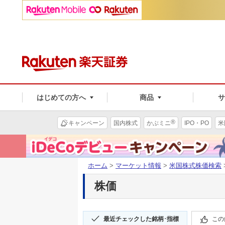
はじめての方へ
商品
®
キャンペーン
国内株式
かぶミニ
IPO・PO
米
ホーム
>
マーケット情報
>
米国株式株価検索
株価
最近チェックした銘柄･指標
この