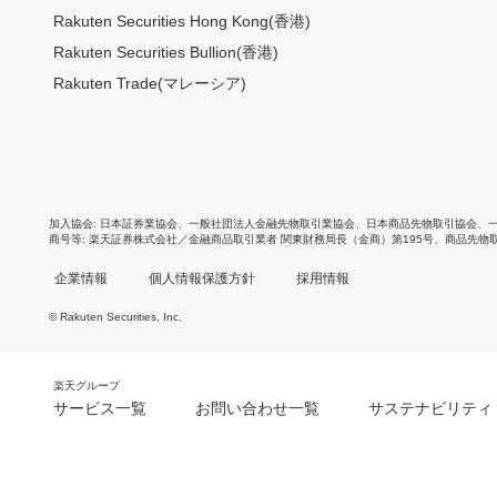
Rakuten Securities Hong Kong(香港)
Rakuten Securities Bullion(香港)
Rakuten Trade(マレーシア)
加入協会
日本証券業協会
、
一般社団法人金融先物取引業協会
、
日本商品先物取引協会
、
商号等
楽天証券株式会社／金融商品取引業者 関東財務局長（金商）第195号、商品先物
企業情報
個人情報保護方針
採用情報
© Rakuten Securities, Inc.
楽天グループ
サービス一覧
お問い合わせ一覧
サステナビリティ