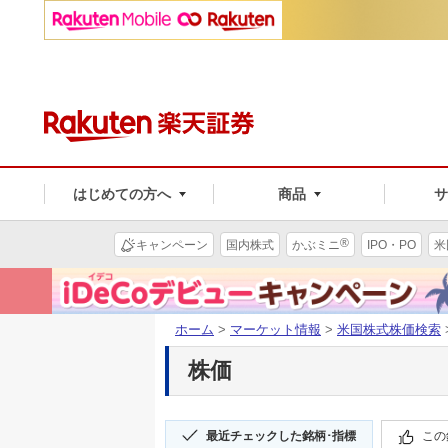
はじめての方へ
商品
®
キャンペーン
国内株式
かぶミニ
IPO・PO
米
ホーム
>
マーケット情報
>
米国株式株価検索
株価
最近チェックした銘柄･指標
この