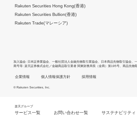
Rakuten Securities Hong Kong(香港)
Rakuten Securities Bullion(香港)
Rakuten Trade(マレーシア)
加入協会
日本証券業協会
、
一般社団法人金融先物取引業協会
、
日本商品先物取引協会
、
商号等
楽天証券株式会社／金融商品取引業者 関東財務局長（金商）第195号、商品先物
企業情報
個人情報保護方針
採用情報
© Rakuten Securities, Inc.
楽天グループ
サービス一覧
お問い合わせ一覧
サステナビリティ