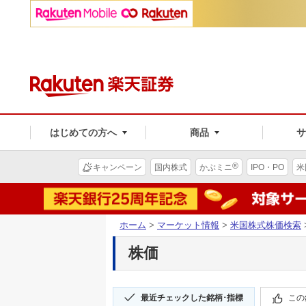
はじめての方へ
商品
®
キャンペーン
国内株式
かぶミニ
IPO・PO
米
ホーム
>
マーケット情報
>
米国株式株価検索
株価
最近チェックした銘柄･指標
この