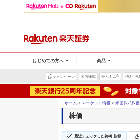
はじめての方へ
商品
®
キャンペーン
国内株式
かぶミニ
IPO・PO
ホーム
>
マーケット情報
>
米国株式株価
株価
最近チェックした銘柄･指標