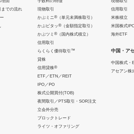
る理由
手数料の特徴
現物取引
引までの流れ
現物取引
信用取引
®
ー
かぶミニ
（単元未満株取引）
米株積立
®
ん
かぶピタッ
（金額指定取引）
米国株式IP
®
かぶツミ
（国内株式積立）
海外ETF
信用取引
™
中国・ア
らくらく優待取引
貸株
中国株式・E
®
信用貸株
アセアン株式
ETF／ETN／REIT
IPO／PO
株式公開買付(TOB)
夜間取引／PTS取引・SOR注文
立会外分売
ブロックトレード
ライツ・オファリング