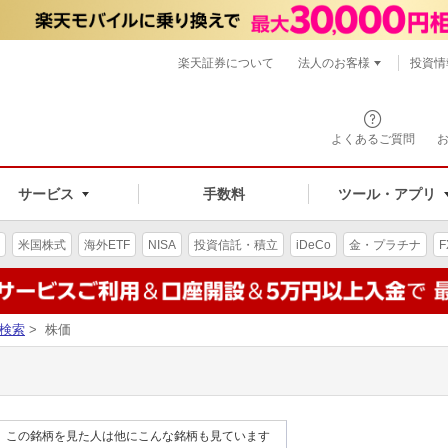
楽天証券について
法人のお客様
投資情
よくあるご質問
サービス
手数料
ツール・アプリ
米国株式
海外ETF
NISA
投資信託・積立
iDeCo
金・プラチナ
F
検索
> 株価
この銘柄を見た人は他にこんな銘柄も見ています