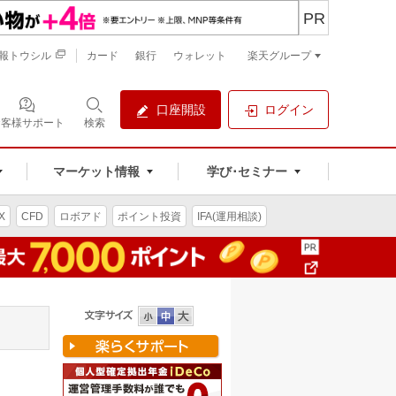
PR
報トウシル
カード
銀行
ウォレット
楽天グループ
口座開設
ログイン
お客様サポート
検索
マーケット情報
学び･セミナー
X
CFD
ロボアド
ポイント投資
IFA(運用相談)