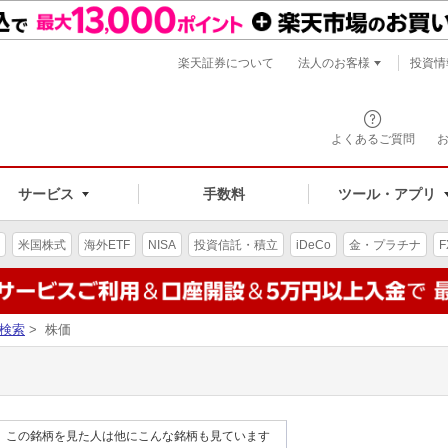
楽天証券について
法人のお客様
投資情
よくあるご質問
サービス
手数料
ツール・アプリ
米国株式
海外ETF
NISA
投資信託・積立
iDeCo
金・プラチナ
F
検索
> 株価
この銘柄を見た人は他にこんな銘柄も見ています