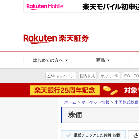
はじめての方へ
商品
®
キャンペーン
国内株式
かぶミニ
IPO・PO
ホーム
>
マーケット情報
>
米国株式株価
株価
最近チェックした銘柄･指標