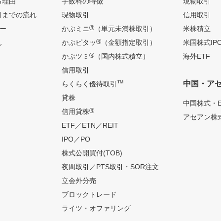
る理由
手数料の特徴
現物取引
引までの流れ
現物取引
信用取引
®
ー
かぶミニ
（単元未満株取引）
米株積立
®
ん
かぶピタッ
（金額指定取引）
米国株式IP
®
かぶツミ
（国内株式積立）
海外ETF
信用取引
™
中国・ア
らくらく優待取引
貸株
中国株式・E
®
信用貸株
アセアン株式
ETF／ETN／REIT
IPO／PO
株式公開買付(TOB)
夜間取引／PTS取引・SOR注文
立会外分売
ブロックトレード
ライツ・オファリング