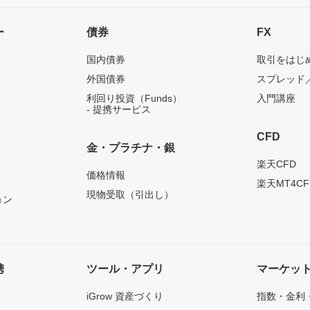
ー
債券
FX
国内債券
取引をはじ
外国債券
スプレッド
利回り投資（Funds）
入門講座
- 提携サービス
CFD
金・プラチナ・銀
）
楽天CFD
価格情報
楽天MT4CF
現物受取（引出し）
ョン
携
ツール・アプリ
マーケッ
iGrow 資産づくり
指数・金利