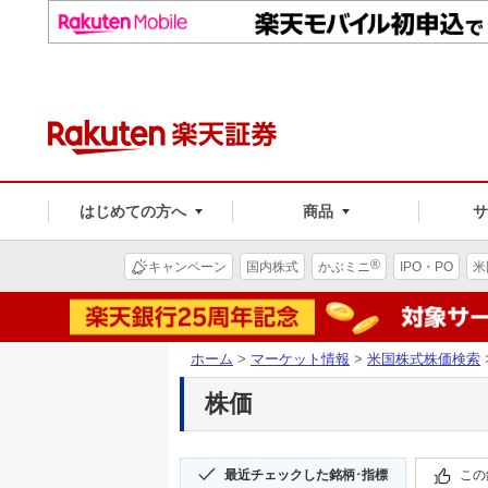
はじめての方へ
商品
®
キャンペーン
国内株式
かぶミニ
IPO・PO
米
ホーム
>
マーケット情報
>
米国株式株価検索
株価
最近チェックした銘柄･指標
この