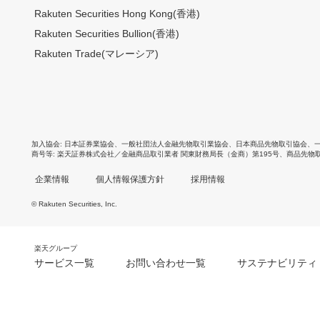
Rakuten Securities Hong Kong(香港)
Rakuten Securities Bullion(香港)
Rakuten Trade(マレーシア)
加入協会
日本証券業協会
、
一般社団法人金融先物取引業協会
、
日本商品先物取引協会
、
商号等
楽天証券株式会社／金融商品取引業者 関東財務局長（金商）第195号、商品先物
企業情報
個人情報保護方針
採用情報
© Rakuten Securities, Inc.
楽天グループ
サービス一覧
お問い合わせ一覧
サステナビリティ